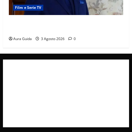
Film e Serie TV
Forbidden Fruit, chi è Hasan Ali e cosa vuole
davvero: anticipazioni
Aura Guida
3 Agosto 2026
0
Collabora con Noi – Promuovi il Tuo Brand su
latuafonte.com
Cookie Policy
Privacy Policy
Pubblicità