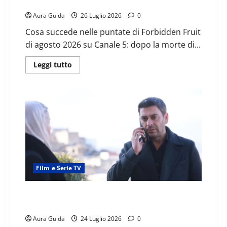
succede dopo la morte di Halit, chi arriva
Aura Guida
26 Luglio 2026
0
Cosa succede nelle puntate di Forbidden Fruit
di agosto 2026 su Canale 5: dopo la morte di...
Leggi tutto
Film e Serie TV
Far Away, chi è Meryem e dov’è ora? Il segreto del
matrimonio con Cihan
Aura Guida
24 Luglio 2026
0