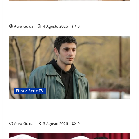
Materasso per letto a castello: come scegliere quello
giusto per il massimo comfort?
Aura Guida
4 Agosto 2026
0
Film e Serie TV
Tutto per la mia famiglia, Kadir arrestato: esce di
prigione? Chi l’ha incastrato
Aura Guida
3 Agosto 2026
0