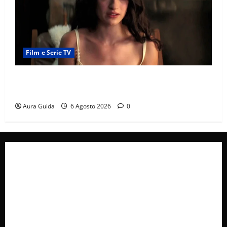
Film e Serie TV
Sterling Point – L’isola dei segreti come finisce:
spiegazione finale e stagione 2
Aura Guida
6 Agosto 2026
0
Collabora con Noi – Promuovi il Tuo Brand su
latuafonte.com
Cookie Policy
Privacy Policy