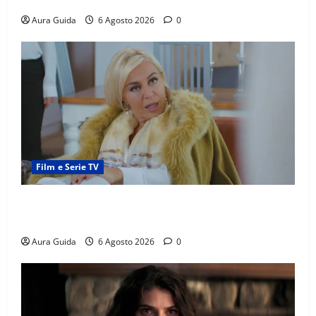
madre
Aura Guida
6 Agosto 2026
0
Film e Serie TV
Chi è Feride in Forbidden Fruit? La madre di Çağatay
e la rivalità con Asuman
Aura Guida
6 Agosto 2026
0