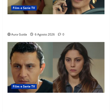
Film e Serie TV
Tutto per la mia famiglia, Suzan e Harika povere:
torneranno ricche? Spoiler
Aura Guida
6 Agosto 2026
0
Film e Serie TV
Far Away anticipazioni: Sahin torna libero, ma la
scoperta su Zerrin fa scattare la furia contro la