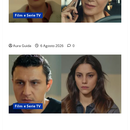
Film e Serie TV
Tutto per la mia famiglia, Suzan e Harika povere:
torneranno ricche? Spoiler
Aura Guida
6 Agosto 2026
0
Film e Serie TV
Far Away anticipazioni: Sahin torna libero, ma la
scoperta su Zerrin fa scattare la furia contro la