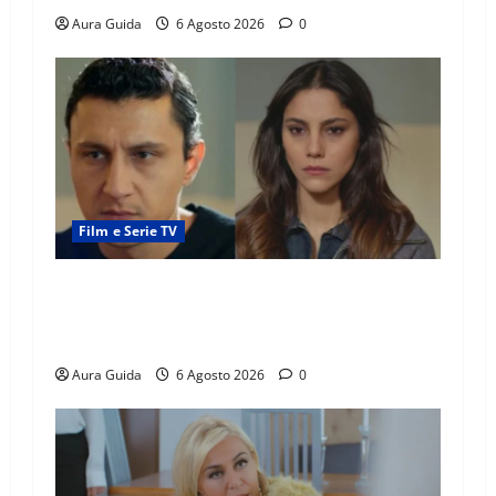
Aura Guida
6 Agosto 2026
0
Film e Serie TV
Far Away anticipazioni: Sahin torna libero, ma
la scoperta su Zerrin fa scattare la furia contro
la madre
Aura Guida
6 Agosto 2026
0