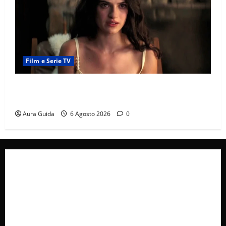
Film e Serie TV
Sterling Point – L’isola dei segreti come finisce:
spiegazione finale e stagione 2
Aura Guida
6 Agosto 2026
0
Collabora con Noi – Promuovi il Tuo Brand su
latuafonte.com
Cookie Policy
Privacy Policy