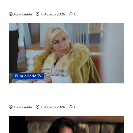
madre
Aura Guida
6 Agosto 2026
0
Film e Serie TV
Chi è Feride in Forbidden Fruit? La madre di Çağatay
e la rivalità con Asuman
Aura Guida
6 Agosto 2026
0