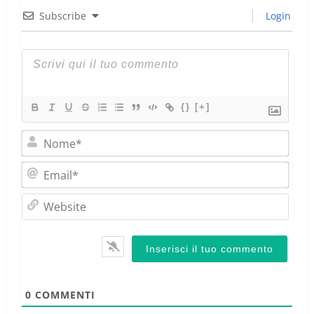
Subscribe
Login
{}
[+]
Nom
Emai
Webs
0
COMMENTI