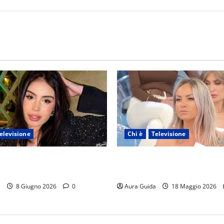
elevisione
Chi è
Televisione
 Island 2026, chi è Sara: età,
UeD 2026, chi è Luana: età, 
avoro, Instagram
lavoro, Instagram
a
8 Giugno 2026
0
Aura Guida
18 Maggio 2026