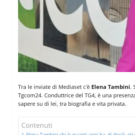
Tra le inviate di Mediaset c’è
Elena Tambini
.
Tgcom24. Conduttrice del TG4, è una presenza 
sapere su di lei, tra biografia e vita privata.
Contenuti
Elena Tambini chi è: quanti anni ha, di dov’è, s