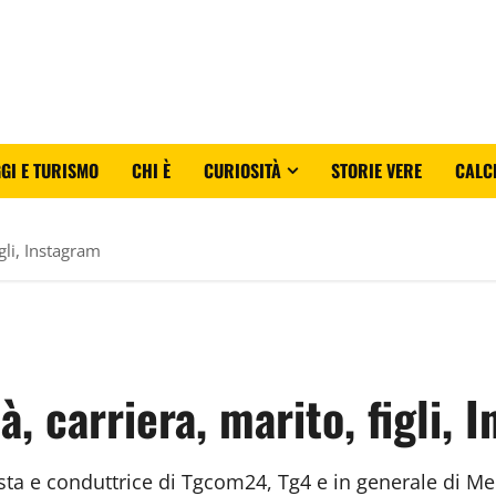
GI E TURISMO
CHI È
CURIOSITÀ
STORIE VERE
CALC
igli, Instagram
à, carriera, marito, figli, 
sta e conduttrice di Tgcom24, Tg4 e in generale di Medi