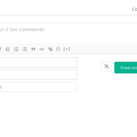
Co
{}
[+]
Nome*
Email*
Website