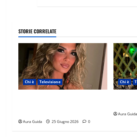
STORIE CORRELATE
Chi è
Televisione
Chi è
T
Temptation Island 2026, chi è la single
Temptation
Giada: cognome, Instagram, lavoro,
origini, l
storia con Alessandra e Rosario
Aura Guid
Aura Guida
25 Giugno 2026
0