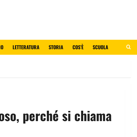
IO
LETTERATURA
STORIA
COS’È
SCUOLA
moso, perché si chiama