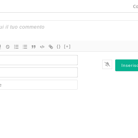
Co
{}
[+]
Nome*
Email*
Website