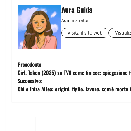
Aura Guida
Administrator
Visita il sito web
Visualiz
Precedente:
Girl, Taken (2025) su TV8 come finisce: spiegazione f
Successivo:
Chi è Ibiza Altea: origini, figlio, lavoro, com’è morto 