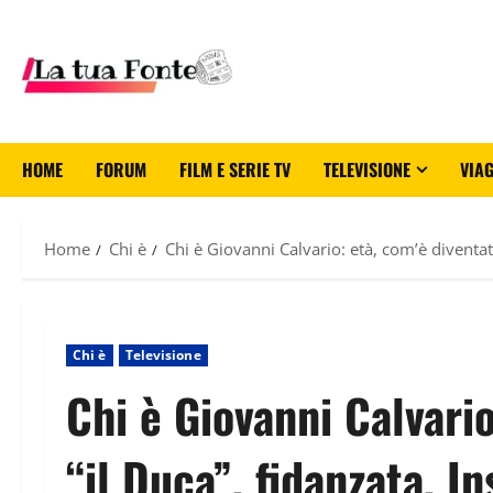
HOME
FORUM
FILM E SERIE TV
TELEVISIONE
VIAG
Home
Chi è
Chi è Giovanni Calvario: età, com’è diventa
Chi è
Televisione
Chi è Giovanni Calvari
“il Duca”, fidanzata, I