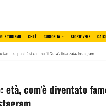
GI E TURISMO
CHI È
CURIOSITÀ
STORIE VERE
CALC
to famoso, perché si chiama “il Duca”, fidanzata, Instagram
o: età, com’è diventato fa
nstagram