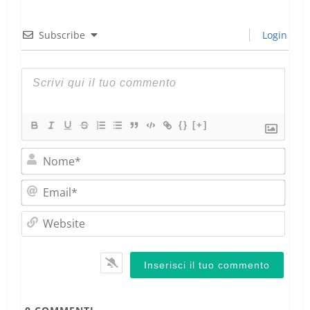
Subscribe
Login
{}
[+]
Nom
Emai
Webs