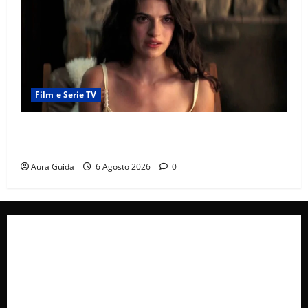
Film e Serie TV
Sterling Point – L’isola dei segreti come finisce:
spiegazione finale e stagione 2
Aura Guida
6 Agosto 2026
0
Collabora con Noi – Promuovi il Tuo Brand su
latuafonte.com
Cookie Policy