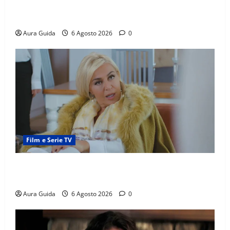
scoperta su Zerrin fa scattare la furia contro la
madre
Aura Guida
6 Agosto 2026
0
Film e Serie TV
Chi è Feride in Forbidden Fruit? La madre di Çağatay
e la rivalità con Asuman
Aura Guida
6 Agosto 2026
0