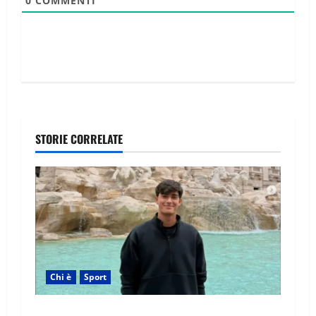
0
COMMENTI
STORIE CORRELATE
Chi è
Sport
Federico Cinà: età, origini, famiglia, fidanzata,