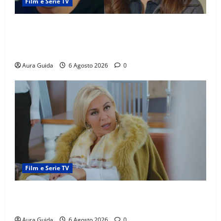
Film e Serie TV
Far Away anticipazioni: Sahin torna libero, ma la
scoperta su Zerrin fa scattare la furia contro la
madre
Aura Guida
6 Agosto 2026
0
Film e Serie TV
Chi è Feride in Forbidden Fruit? La madre di Çağatay
e la rivalità con Asuman
Aura Guida
6 Agosto 2026
0