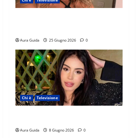
Chi è
Televisione
Temptation Island 2026, chi è la single Giada:
cognome, Instagram, lavoro, storia con
Alessandra e Rosario
Aura Guida
25 Giugno 2026
0
Chi è
Televisione
Temptation Island 2026, chi è Sara: età, origini,
lavoro, Instagram
Aura Guida
8 Giugno 2026
0