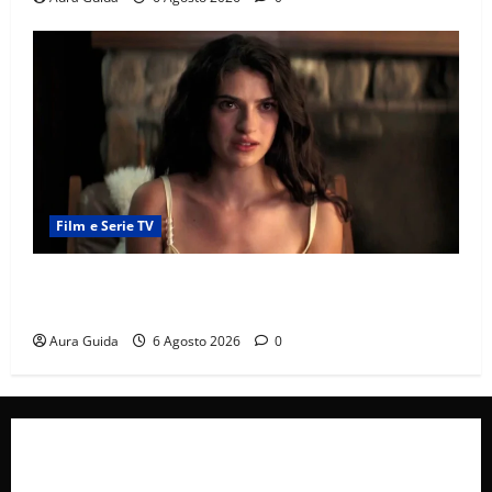
Film e Serie TV
Sterling Point – L’isola dei segreti come finisce:
spiegazione finale e stagione 2
Aura Guida
6 Agosto 2026
0
Collabora con Noi – Promuovi il Tuo Brand su
latuafonte.com