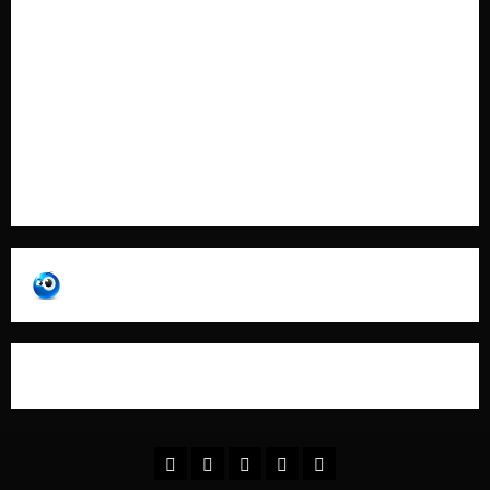
Cookie Policy
Contatti
Pubblicità
Collabora con Noi – Promuovi il Tuo Brand su
latuafonte.com