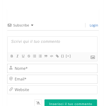
Subscribe
Login
{}
[+]
Nom
Emai
Webs