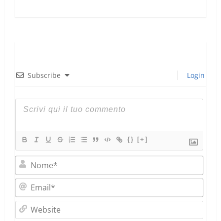
Subscribe
Login
{}
[+]
Nom
Emai
Webs