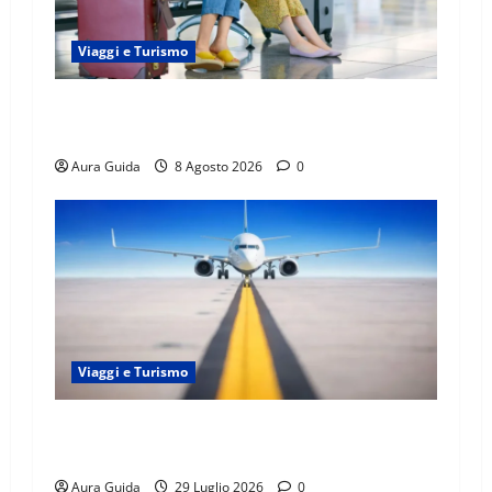
Viaggi e Turismo
Capitali Europee Low Cost: 7 Mete Economiche
per un Weekend Perfetto
Aura Guida
8 Agosto 2026
0
Viaggi e Turismo
Come trovare voli low cost per l’Europa:
trucchi e strategie di prenotazione
Aura Guida
29 Luglio 2026
0