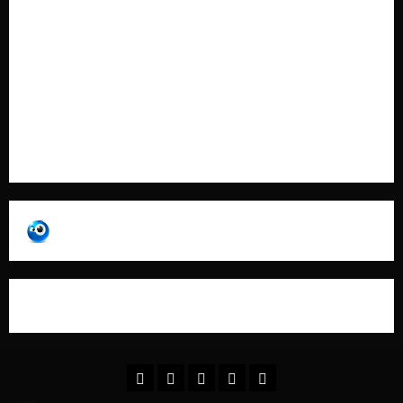
Cookie Policy
Contatti
Pubblicità
Collabora con Noi – Promuovi il Tuo Brand su
latuafonte.com