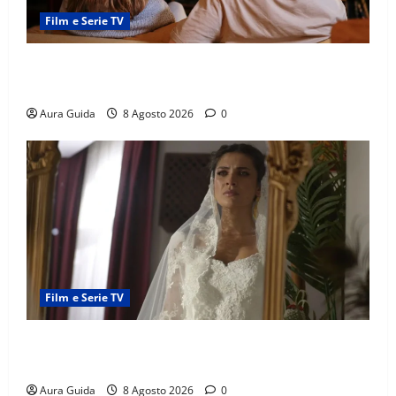
Film e Serie TV
Serie Netflix consigliate: cosa guardare stasera
(Guida 2026)
Aura Guida
8 Agosto 2026
0
Film e Serie TV
L’Erede soap turca: Yıldız sposa Dalyan? La verità
sulla trama
Aura Guida
8 Agosto 2026
0