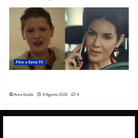
Film e Serie TV
Tutto per la mia famiglia, Suzan e Harika povere:
torneranno ricche? Spoiler
Aura Guida
6 Agosto 2026
0
Collabora con Noi – Promuovi il Tuo Brand su
latuafonte.com