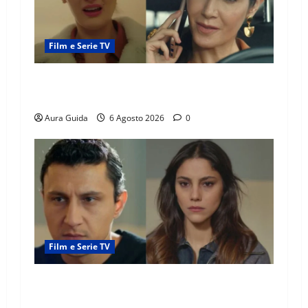
Film e Serie TV
Tutto per la mia famiglia, Suzan e Harika
povere: torneranno ricche? Spoiler
Aura Guida
6 Agosto 2026
0
Film e Serie TV
Far Away anticipazioni: Sahin torna libero, ma
la scoperta su Zerrin fa scattare la furia contro