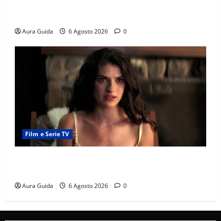
Chi è Feride in Forbidden Fruit? La madre di Çağatay
e la rivalità con Asuman
Aura Guida
6 Agosto 2026
0
Film e Serie TV
Sterling Point – L’isola dei segreti come finisce:
spiegazione finale e stagione 2
Aura Guida
6 Agosto 2026
0