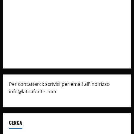
Collabora con Noi – Promuovi il Tuo Brand su
latuafonte.com
Cookie Policy
Privacy Policy
Pubblicità
Per contattarci: scrivici per email all'indirizzo
info@latuafonte.com
CERCA