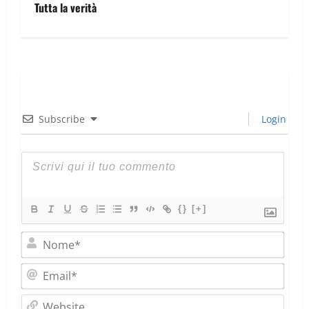
Tutta la verità
Subscribe
Login
{}
[+]
Nom
Emai
Webs