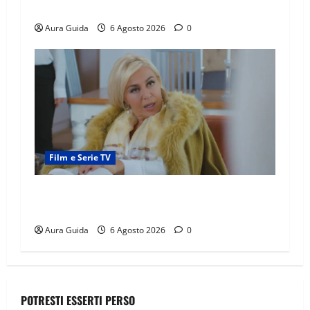
la madre
Aura Guida
6 Agosto 2026
0
Film e Serie TV
Chi è Feride in Forbidden Fruit? La madre di
Çağatay e la rivalità con Asuman
Aura Guida
6 Agosto 2026
0
POTRESTI ESSERTI PERSO