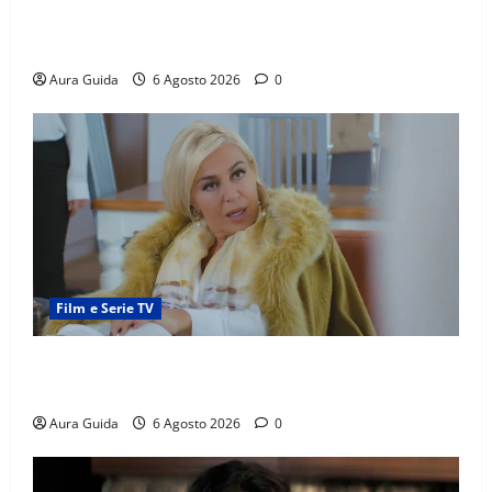
scoperta su Zerrin fa scattare la furia contro la
madre
Aura Guida
6 Agosto 2026
0
Film e Serie TV
Chi è Feride in Forbidden Fruit? La madre di Çağatay
e la rivalità con Asuman
Aura Guida
6 Agosto 2026
0