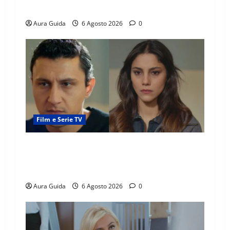
povere: torneranno ricche? Spoiler
Aura Guida
6 Agosto 2026
0
Film e Serie TV
Far Away anticipazioni: Sahin torna libero, ma
la scoperta su Zerrin fa scattare la furia contro
la madre
Aura Guida
6 Agosto 2026
0