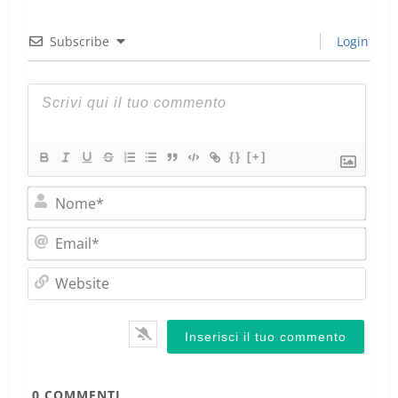
Subscribe
Login
{}
[+]
Nom
Emai
Webs
0
COMMENTI