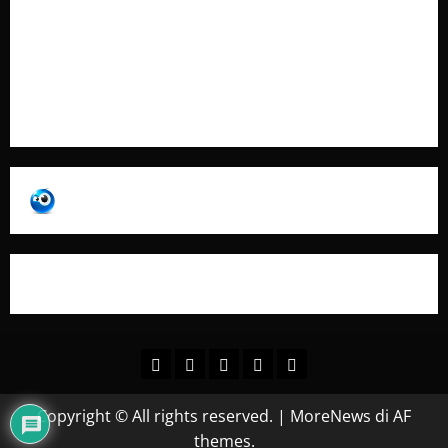
Pubblicità
Collabora con Noi – Promuovi il Tuo Brand su
latuafonte.com
Copyright © All rights reserved.
|
MoreNews
di AF
themes.