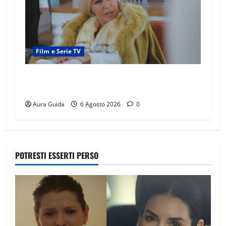
Film e Serie TV
Chi è Feride in Forbidden Fruit? La madre di
Çağatay e la rivalità con Asuman
Aura Guida
6 Agosto 2026
0
POTRESTI ESSERTI PERSO