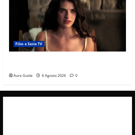
Film e Serie TV
Sterling Point – L’isola dei segreti come finisce:
spiegazione finale e stagione 2
Aura Guida
6 Agosto 2026
0
Collabora con Noi – Promuovi il Tuo Brand su
latuafonte.com
Cookie Policy