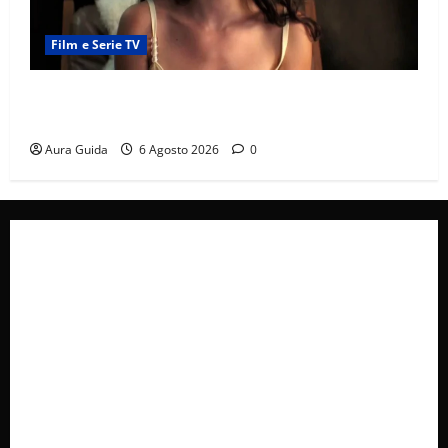
Film e Serie TV
Sterling Point – L’isola dei segreti come finisce:
spiegazione finale e stagione 2
Aura Guida
6 Agosto 2026
0
Collabora con Noi – Promuovi il Tuo Brand su
latuafonte.com
Cookie Policy
Privacy Policy
Pubblicità