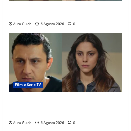
Tutto per la mia famiglia, Suzan e Harika povere:
torneranno ricche? Spoiler
Aura Guida
6 Agosto 2026
0
Film e Serie TV
Far Away anticipazioni: Sahin torna libero, ma la
scoperta su Zerrin fa scattare la furia contro la
madre
Aura Guida
6 Agosto 2026
0