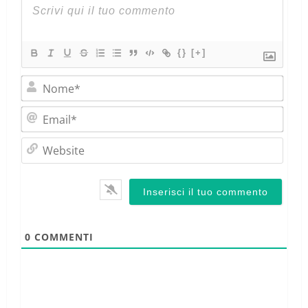
{}
[+]
Nom
Emai
Webs
0
COMMENTI