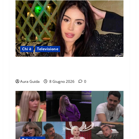
Chi è
Televisione
Temptation Island 2026, chi è Sara: età, origini,
lavoro, Instagram
Aura Guida
8 Giugno 2026
0