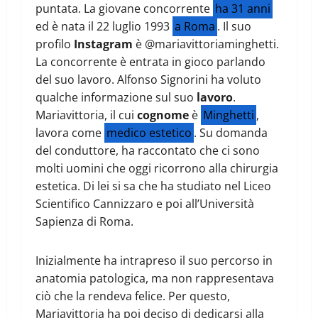
puntata. La giovane concorrente
ha 31 anni
ed è nata il 22 luglio 1993
a Roma
. Il suo
profilo
Instagram
è @mariavittoriaminghetti.
La concorrente è entrata in gioco parlando
del suo lavoro. Alfonso Signorini ha voluto
qualche informazione sul suo
lavoro
.
Mariavittoria, il cui
cognome
è
Minghetti
,
lavora come
medico estetico
. Su domanda
del conduttore, ha raccontato che ci sono
molti uomini che oggi ricorrono alla chirurgia
estetica. Di lei si sa che ha studiato nel Liceo
Scientifico Cannizzaro e poi all’Università
Sapienza di Roma.
Inizialmente ha intrapreso il suo percorso in
anatomia patologica, ma non rappresentava
ciò che la rendeva felice. Per questo,
Mariavittoria ha poi deciso di dedicarsi alla