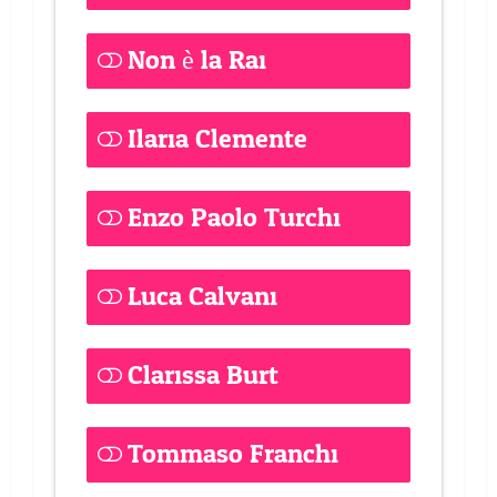
Non è la Rai
0 ( 0 % )
Ilaria Clemente
0 ( 0 % )
Enzo Paolo Turchi
1 ( 8.33 % )
Luca Calvani
1 ( 8.33 % )
Clarissa Burt
0 ( 0 % )
Tommaso Franchi
2 ( 16.67 % )