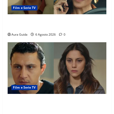
Film e Serie TV
Tutto per la mia famiglia, Suzan e Harika povere:
torneranno ricche? Spoiler
Aura Guida
6 Agosto 2026
0
Film e Serie TV
Far Away anticipazioni: Sahin torna libero, ma la
scoperta su Zerrin fa scattare la furia contro la
madre