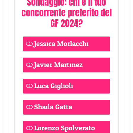
Sondaggio: chi è il tuo
concorrente preferito del
GF 2024?
Jessica Morlacchi
5 ( 41.67 % )
Javier Martinez
3 ( 25 % )
Luca Giglioli
0 ( 0 % )
Shaila Gatta
0 ( 0 % )
Lorenzo Spolverato
0 ( 0 % )