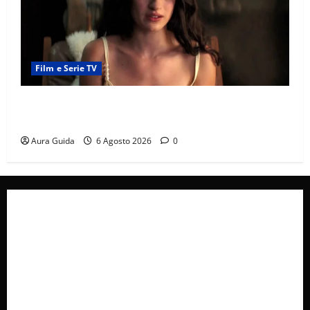
Film e Serie TV
Sterling Point – L’isola dei segreti come finisce:
spiegazione finale e stagione 2
Aura Guida
6 Agosto 2026
0
Collabora con Noi – Promuovi il Tuo Brand su
latuafonte.com
Cookie Policy
Privacy Policy