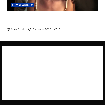
Film e Serie TV
Sterling Point – L’isola dei segreti come finisce:
spiegazione finale e stagione 2
Aura Guida
6 Agosto 2026
0
Collabora con Noi – Promuovi il Tuo Brand su
latuafonte.com
Cookie Policy
Privacy Policy
Pubblicità