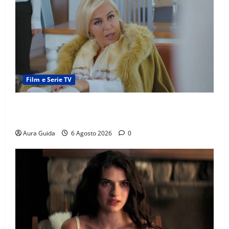
Film e Serie TV
Chi è Feride in Forbidden Fruit? La madre di Çağatay
e la rivalità con Asuman
Aura Guida
6 Agosto 2026
0