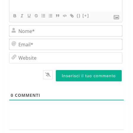
{}
[+]
Nom
Emai
Webs
0
COMMENTI