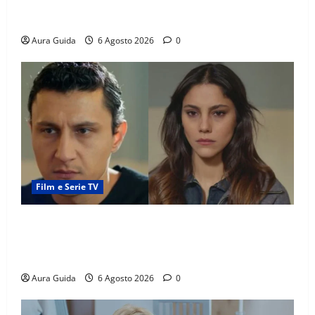
Tutto per la mia famiglia, Suzan e Harika povere:
torneranno ricche? Spoiler
Aura Guida
6 Agosto 2026
0
Film e Serie TV
Far Away anticipazioni: Sahin torna libero, ma la
scoperta su Zerrin fa scattare la furia contro la
madre
Aura Guida
6 Agosto 2026
0