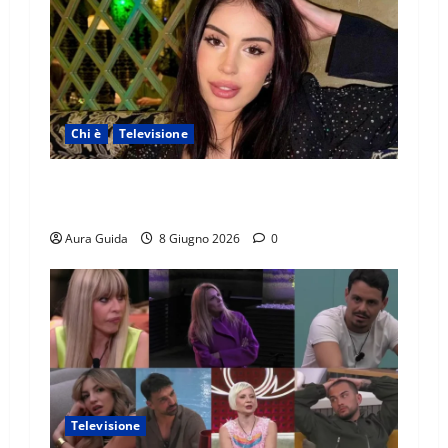
Chi è
Televisione
Temptation Island 2026, chi è Sara: età, origini,
lavoro, Instagram
Aura Guida
8 Giugno 2026
0
Televisione