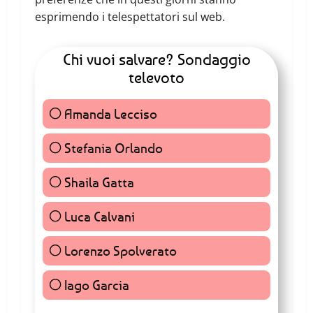
esprimendo i telespettatori sul web.
Chi vuoi salvare? Sondaggio
televoto
Amanda Lecciso
96 ( 0.44 % )
Stefania Orlando
116 ( 0.54 % )
Shaila Gatta
7407 ( 34.17 % )
Luca Calvani
6497 ( 29.98 % )
Lorenzo Spolverato
7406 ( 34.17 % )
Iago Garcia
152 ( 0.7 % )