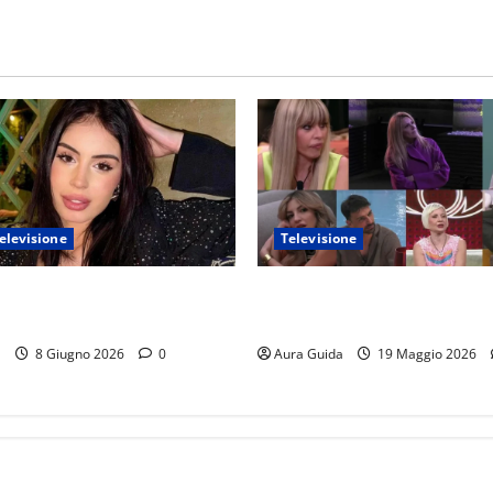
elevisione
Televisione
 Island 2026, chi è Sara: età,
GF Vip 2026 sondaggio finale
avoro, Instagram
vincerà? Percentuali in diret
a
8 Giugno 2026
0
Aura Guida
19 Maggio 2026