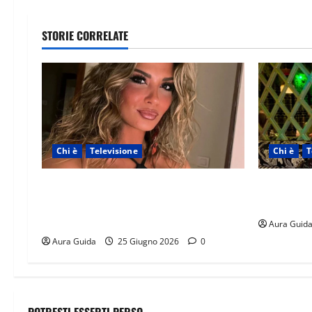
STORIE CORRELATE
Chi è
Televisione
Chi è
T
Temptation Island 2026, chi è la single
Temptation
Giada: cognome, Instagram, lavoro,
origini, l
storia con Alessandra e Rosario
Aura Guid
Aura Guida
25 Giugno 2026
0