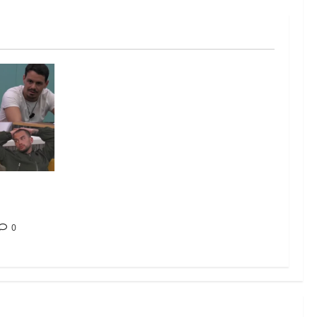
: chi
ta
0