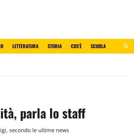
IO
LETTERATURA
STORIA
COS’È
SCUOLA
ità, parla lo staff
itigi, secondo le ultime news