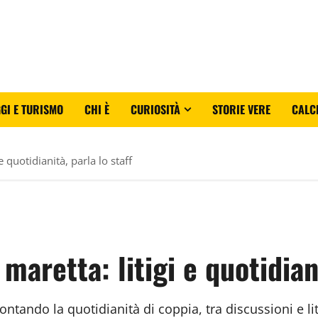
GI E TURISMO
CHI È
CURIOSITÀ
STORIE VERE
CALC
e quotidianità, parla lo staff
 maretta: litigi e quotidian
frontando la quotidianità di coppia, tra discussioni e l