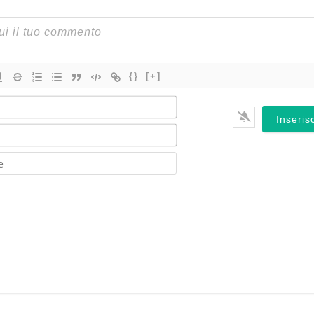
{}
[+]
Nome*
Email*
Website