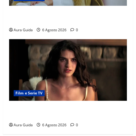
Chi è Feride in Forbidden Fruit? La madre di Çağatay
e la rivalità con Asuman
Aura Guida
6 Agosto 2026
0
Film e Serie TV
Sterling Point – L’isola dei segreti come finisce:
spiegazione finale e stagione 2
Aura Guida
6 Agosto 2026
0