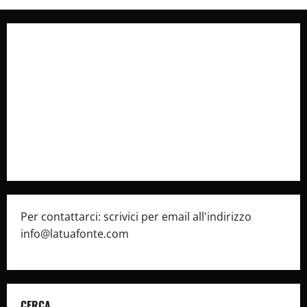
Collabora con Noi – Promuovi il Tuo Brand su
latuafonte.com
Cookie Policy
Privacy Policy
Pubblicità
Per contattarci: scrivici per email all'indirizzo
info@latuafonte.com
CERCA