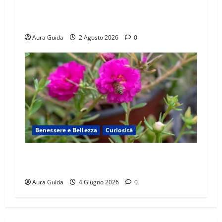
marocchini: perché riguarda l’Europa? La guida
semplice (e il ruolo degli USA)
Aura Guida
2 Agosto 2026
0
Benessere e Bellezza
Curiosità
Portulaca: la pianta spontanea ricca di virtù da
riscoprire in cucina e in giardino
Aura Guida
4 Giugno 2026
0