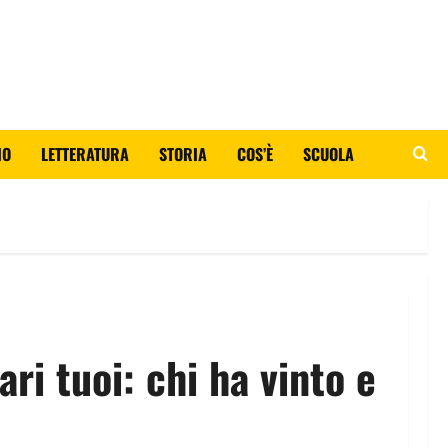
IO
LETTERATURA
STORIA
COS’È
SCUOLA
ari tuoi: chi ha vinto e