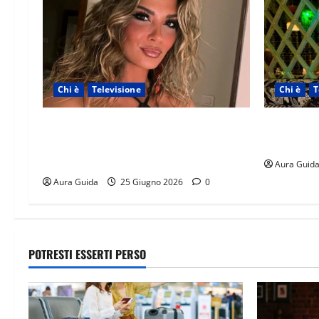
Chi è
Televisione
Chi è
T
Temptation Island 2026, chi è la single
Temptation
Giada: cognome, Instagram, lavoro,
origini, l
storia con Alessandra e Rosario
Aura Guid
Aura Guida
25 Giugno 2026
0
POTRESTI ESSERTI PERSO