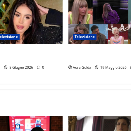
elevisione
Televisione
 Island 2026, chi è Sara: età,
GF Vip 2026 sondaggio finale
avoro, Instagram
vincerà? Percentuali in diret
a
8 Giugno 2026
0
Aura Guida
19 Maggio 2026