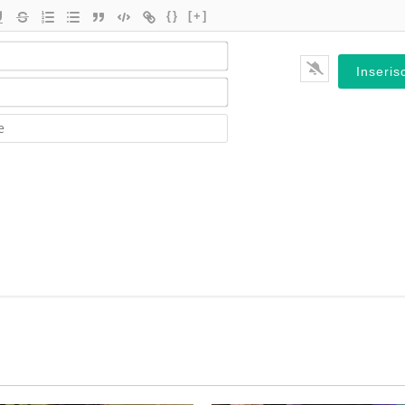
{}
[+]
Nome*
Email*
Website