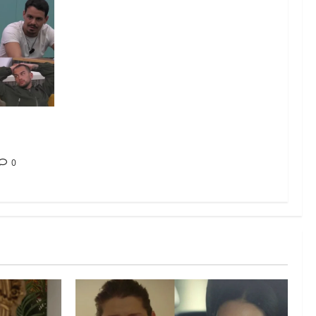
: chi
ta
0