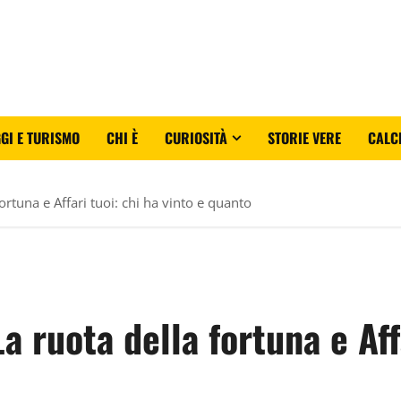
GI E TURISMO
CHI È
CURIOSITÀ
STORIE VERE
CALC
ortuna e Affari tuoi: chi ha vinto e quanto
a ruota della fortuna e Aff