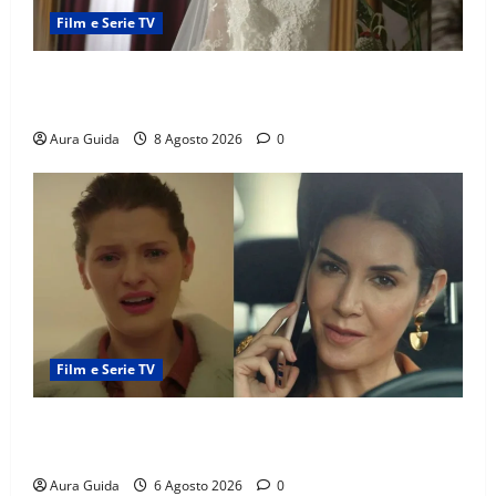
Film e Serie TV
L’Erede soap turca: Yıldız sposa Dalyan? La verità
sulla trama
Aura Guida
8 Agosto 2026
0
Film e Serie TV
Tutto per la mia famiglia, Suzan e Harika povere:
torneranno ricche? Spoiler
Aura Guida
6 Agosto 2026
0