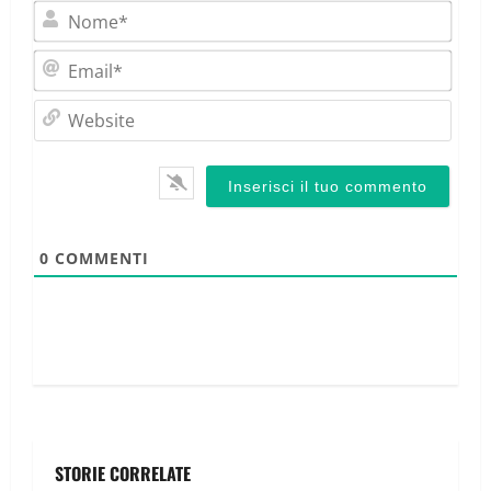
Nom
Emai
Webs
0
COMMENTI
STORIE CORRELATE