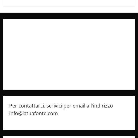
Collabora con Noi – Promuovi il Tuo Brand su
latuafonte.com
Cookie Policy
Privacy Policy
Pubblicità
Per contattarci: scrivici per email all'indirizzo
info@latuafonte.com