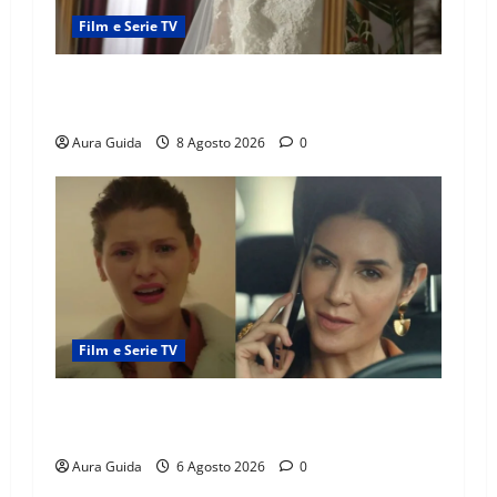
Film e Serie TV
L’Erede soap turca: Yıldız sposa Dalyan? La
verità sulla trama
Aura Guida
8 Agosto 2026
0
Film e Serie TV
Tutto per la mia famiglia, Suzan e Harika
povere: torneranno ricche? Spoiler
Aura Guida
6 Agosto 2026
0