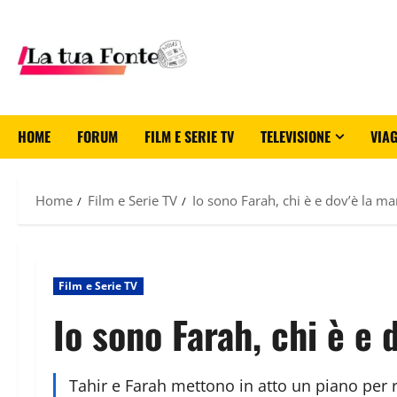
HOME
FORUM
FILM E SERIE TV
TELEVISIONE
VIAG
Home
Film e Serie TV
Io sono Farah, chi è e dov’è la ma
Film e Serie TV
Io sono Farah, chi è e 
Tahir e Farah mettono in atto un piano per 