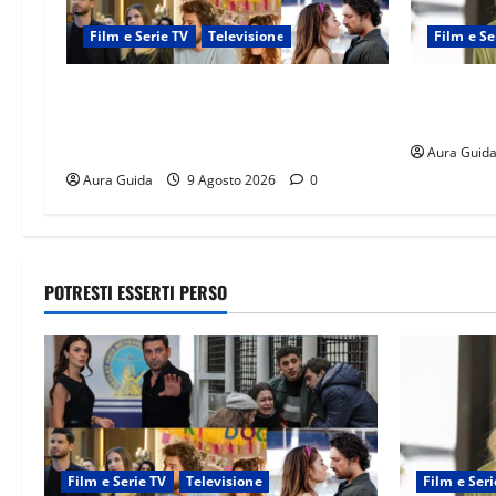
Film e Serie TV
Televisione
Film e Se
Soap opera turche su Canale 5, quando
Forbidden 
vanno in onda con Verità nascoste dal
sia l’aman
24 agosto 2026
Aura Guid
Aura Guida
9 Agosto 2026
0
POTRESTI ESSERTI PERSO
Film e Serie TV
Televisione
Film e Seri