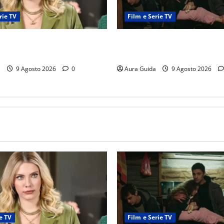
rie TV
Film e Serie TV
Fruit: Feride crede che Yildiz
Tutto per la mia famiglia, gli
te di Hasan Ali! Cosa succede
recuperano i soldi rubati da
a
9 Agosto 2026
0
Aura Guida
9 Agosto 2026
e TV
Film e Serie TV