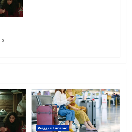
 Eren
 Cemile?
0
Viaggi e Turismo