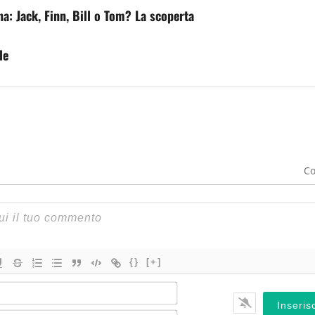
na: Jack, Finn, Bill o Tom? La scoperta
le
Co
{}
[+]
Nome*