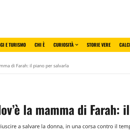
GI E TURISMO
CHI È
CURIOSITÀ
STORIE VERE
CALC
mma di Farah: il piano per salvarla
dov’è la mamma di Farah: il
riuscire a salvare la donna, in una corsa contro il t