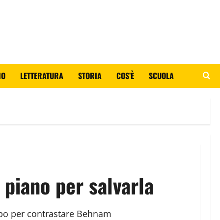
IO
LETTERATURA
STORIA
COS’È
SCUOLA
 piano per salvarla
empo per contrastare Behnam