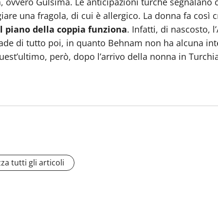
 ovvero Gülsima. Le anticipazioni turche segnalano c
are una fragola, di cui è allergico. La donna fa così 
l piano della coppia funziona
. Infatti, di nascosto,
de di tutto poi, in quanto Behnam non ha alcuna intenz
t’ultimo, però, dopo l’arrivo della nonna in Turchia s
za tutti gli articoli