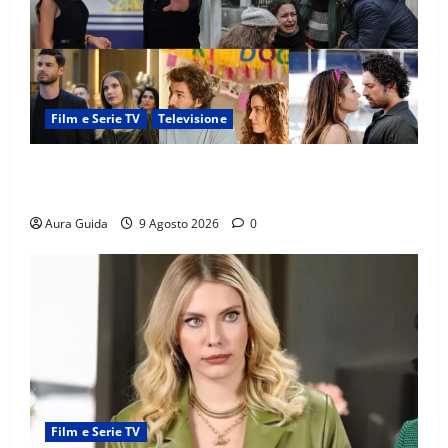
Film e Serie TV
Televisione
Soap opera turche su Canale 5, quando vanno in
onda con Verità nascoste dal 24 agosto 2026
Aura Guida
9 Agosto 2026
0
Film e Serie TV