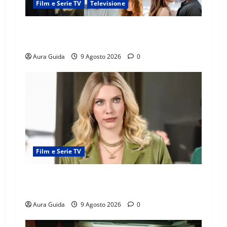
Film e Serie TV
Televisione
Soap opera turche su Canale 5, quando vanno
in onda con Verità nascoste dal 24 agosto 2026
Aura Guida
9 Agosto 2026
0
Film e Serie TV
Forbidden Fruit: Feride crede che Yildiz sia
l’amante di Hasan Ali! Cosa succede
Aura Guida
9 Agosto 2026
0