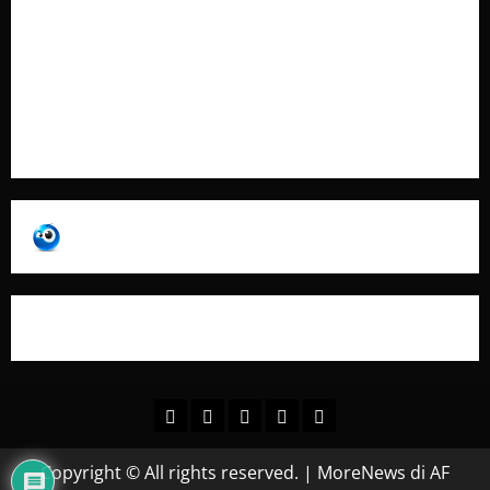
Contatti
Pubblicità
Collabora con Noi – Promuovi il Tuo Brand su
latuafonte.com
Copyright © All rights reserved.
|
MoreNews
di AF