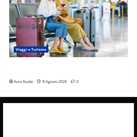
Viaggi e Turismo
Capitali Europee Low Cost: 7 Mete Economiche per
un Weekend Perfetto
Aura Guida
8 Agosto 2026
0
Collabora con Noi – Promuovi il Tuo Brand su
latuafonte.com
Cookie Policy