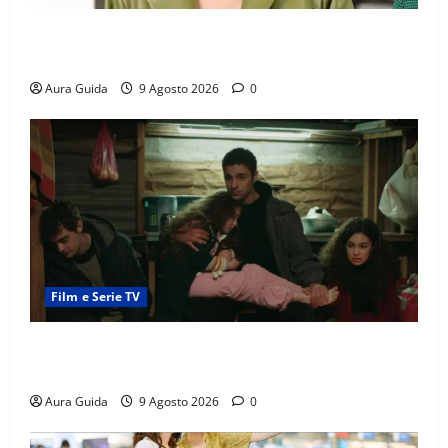
Forbidden Fruit: Feride crede che Yildiz sia l’amante
di Hasan Ali! Cosa succede
Aura Guida
9 Agosto 2026
0
Film e Serie TV
Tutto per la mia famiglia, gli Eren recuperano i soldi
rubati da Cemile?
Aura Guida
9 Agosto 2026
0