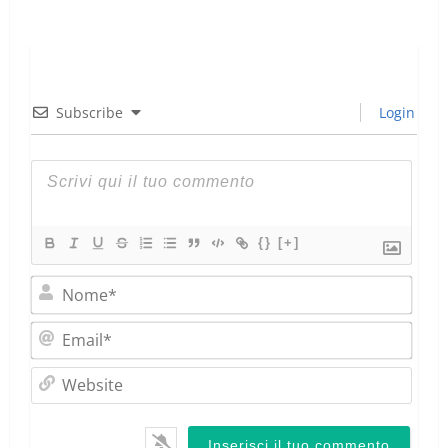
Subscribe
Login
{}
[+]
Nom
Emai
Webs