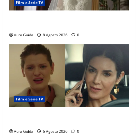
Film e Serie TV
L’Erede soap turca: Yıldız sposa Dalyan? La verità
sulla trama
Aura Guida
8 Agosto 2026
0
Film e Serie TV
Tutto per la mia famiglia, Suzan e Harika povere:
torneranno ricche? Spoiler
Aura Guida
6 Agosto 2026
0