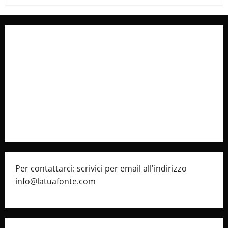
Collabora con Noi – Promuovi il Tuo Brand su
latuafonte.com
Cookie Policy
Privacy Policy
Pubblicità
Per contattarci: scrivici per email all'indirizzo
info@latuafonte.com