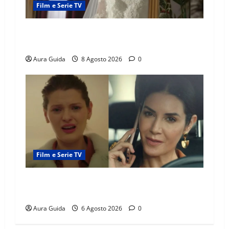
Film e Serie TV
L’Erede soap turca: Yıldız sposa Dalyan? La
verità sulla trama
Aura Guida
8 Agosto 2026
0
Film e Serie TV
Tutto per la mia famiglia, Suzan e Harika
povere: torneranno ricche? Spoiler
Aura Guida
6 Agosto 2026
0