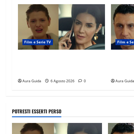
Film e Serie TV
Film e Se
Tutto per la mia famiglia, Suzan e
Far Away a
Harika povere: torneranno ricche?
libero, ma
Spoiler
scattare l
Aura Guida
6 Agosto 2026
0
Aura Guid
POTRESTI ESSERTI PERSO