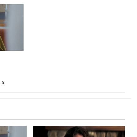
it? La
à con
0