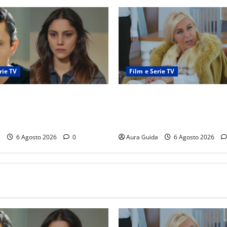
rie TV
Film e Serie TV
nticipazioni: Sahin torna
Chi è Feride in Forbidden Fru
 la scoperta su Zerrin fa
madre di Çağatay e la rivalit
a furia contro la madre
Asuman
a
6 Agosto 2026
0
Aura Guida
6 Agosto 2026