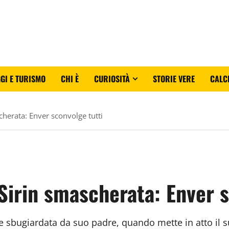
GI E TURISMO
CHI È
CURIOSITÀ
STORIE VERE
CALC
cherata: Enver sconvolge tutti
 Sirin smascherata: Enver 
ene sbugiardata da suo padre, quando mette in atto il