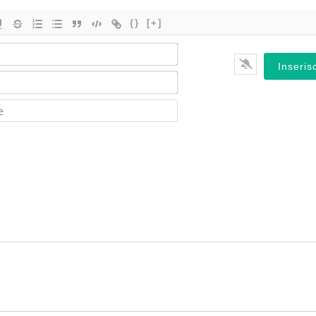
{}
[+]
Nome*
Email*
Website