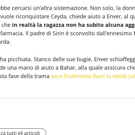
bbe cercarsi un’altra sistemazione. Non solo, la donn
vuole riconquistare Ceyda, chiede aiuto a Enver, al qu
e che
in realtà la ragazza non ha subito alcuna ag
 farmacia. Il padre di Sirin è sconvolto dall’ennesimo 
arda.
ha picchiata. Stanco delle sue bugie, Enver schiaffeggia
e una mano di aiuto a Bahar, alla quale assicura che 
sta fase della trama
esce finalmente fuori la verità sul
za tutti gli articoli