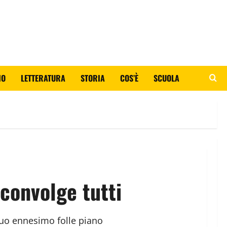
IO
LETTERATURA
STORIA
COS’È
SCUOLA
sconvolge tutti
 suo ennesimo folle piano