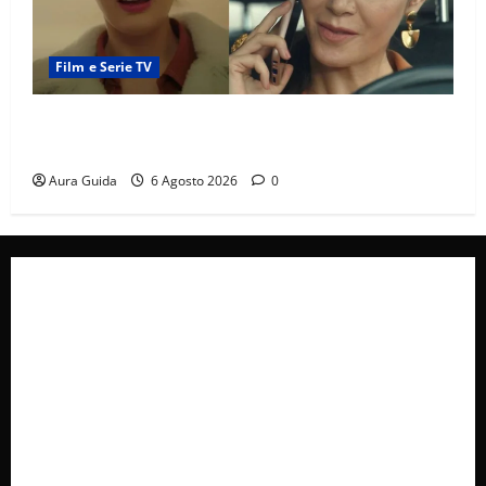
Film e Serie TV
Tutto per la mia famiglia, Suzan e Harika povere:
torneranno ricche? Spoiler
Aura Guida
6 Agosto 2026
0
Collabora con Noi – Promuovi il Tuo Brand su
latuafonte.com
Cookie Policy
Privacy Policy
Pubblicità