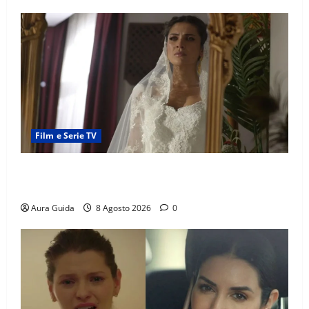
Film e Serie TV
L’Erede soap turca: Yıldız sposa Dalyan? La verità
sulla trama
Aura Guida
8 Agosto 2026
0