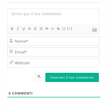
{}
[+]
Nom
Emai
Webs
0
COMMENTI