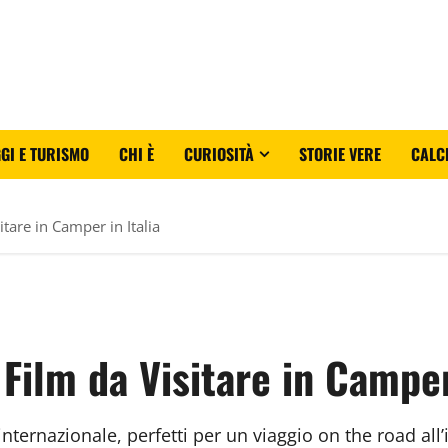
GI E TURISMO
CHI È
CURIOSITÀ
STORIE VERE
CALC
itare in Camper in Italia
 Film da Visitare in Camper
 internazionale, perfetti per un viaggio on the road al