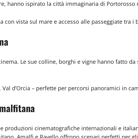
tre, hanno ispirato la città immaginaria di Portorosso
 con vista sul mare e accesso alle passeggiate tra i 
ema
cinema. Le sue colline, borghi e vigne hanno fatto d
, Val d’Orcia – perfette per percorsi panoramici in 
Amalfitana
rie produzioni cinematografiche internazionali e itali
sitano, Amalfi e Ravello offrono scenari perfetti per g