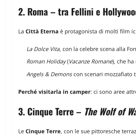
2.
Roma – tra Fellini e Hollywoo
La
Città Eterna
è protagonista di molti film ic
La Dolce Vita
, con la celebre scena alla Fon
Roman Holiday
(
Vacanze Romane
), che ha
Angels & Demons
con scenari mozzafiato tr
Perché visitarla in camper
: ci sono aree att
3.
Cinque Terre –
The Wolf of Wa
Le
Cinque Terre
, con le sue pittoresche terr