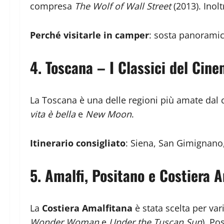
compresa
The Wolf of Wall Street
(2013). Inol
Perché visitarle in camper
: sosta panoramica
4.
Toscana – I Classici del Cin
La Toscana è una delle regioni più amate dal 
vita è bella
e
New Moon
.
Itinerario consigliato
: Siena, San Gimignano
5.
Amalfi, Positano e Costiera 
La
Costiera Amalfitana
è stata scelta per va
Wonder Woman
e
Under the Tuscan Sun
). Po