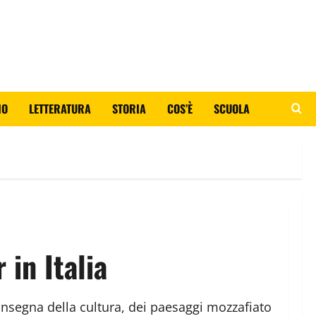
IO
LETTERATURA
STORIA
COS’È
SCUOLA
 in Italia
l’insegna della cultura, dei paesaggi mozzafiato