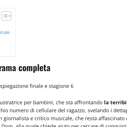
inale
 trama completa
 spiegazione finale e stagione 6
lustratrice per bambini, che sta affrontando
la terrib
hio numero di cellulare del ragazzo, svelando i detta
un giornalista e critico musicale, che resta affascinato
 Dion, alla quale chiede aiuto per cercare di conquista