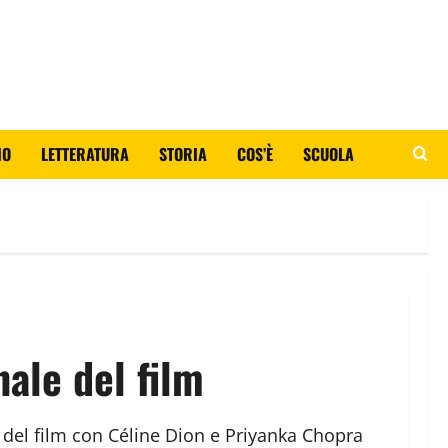
IO
LETTERATURA
STORIA
COS’È
SCUOLA
nale del film
 del film con Céline Dion e Priyanka Chopra