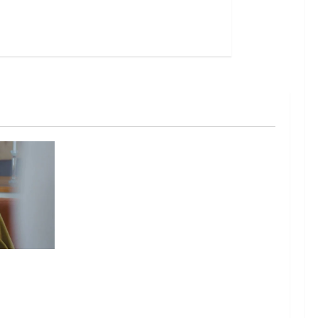
it? La
à con