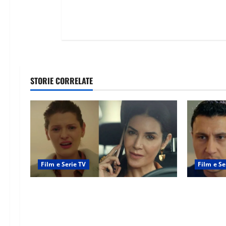
STORIE CORRELATE
Film e Serie TV
Film e Se
Tutto per la mia famiglia, Suzan e
Far Away a
Harika povere: torneranno ricche?
libero, ma
Spoiler
scattare l