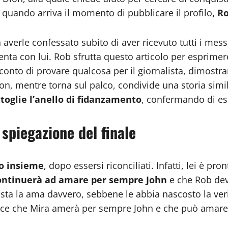
, quando arriva il momento di pubblicare il profilo
, R
 averle confessato subito di aver ricevuto tutti i messa
enta con lui. Rob sfrutta questo articolo per esprimer
a conto di provare qualcosa per il giornalista, dimost
ion, mentre torna sul palco, condivide una storia sim
 toglie l’anello di fidanzamento
, confermando di es
 spiegazione del finale
no insieme
, dopo essersi riconciliati. Infatti, lei è p
ontinuerà ad amare per sempre John
e che Rob dev
alista la ama davvero, sebbene le abbia nascosto la ve
pisce che Mira amerà per sempre John e che può amare 