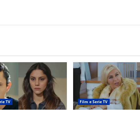
rie TV
Film e Serie TV
nticipazioni: Sahin torna
Chi è Feride in Forbidden Fru
 la scoperta su Zerrin fa
madre di Çağatay e la rivalit
a furia contro la madre
Asuman