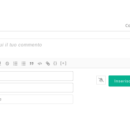
Co
{}
[+]
Nome*
Email*
Website