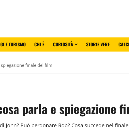
GI E TURISMO
CHI È
CURIOSITÀ
STORIE VERE
CALC
 spiegazione finale del film
osa parla e spiegazione fi
 di John? Può perdonare Rob? Cosa succede nel finale