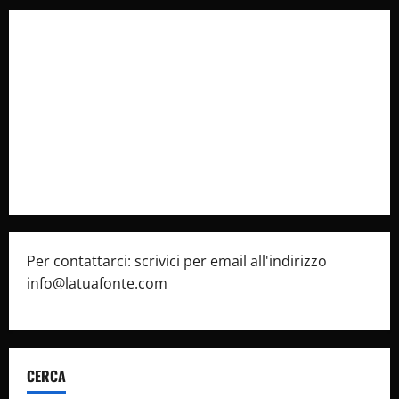
Collabora con Noi – Promuovi il Tuo Brand su
latuafonte.com
Cookie Policy
Privacy Policy
Pubblicità
Per contattarci: scrivici per email all'indirizzo
info@latuafonte.com
CERCA