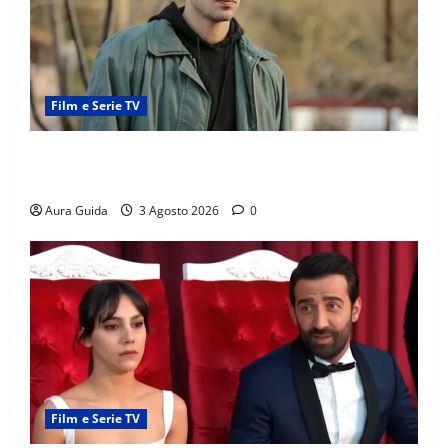
Film e Serie TV
Tutto per la mia famiglia, Kadir arrestato: esce di
prigione? Chi l’ha incastrato
Aura Guida
3 Agosto 2026
0
Film e Serie TV