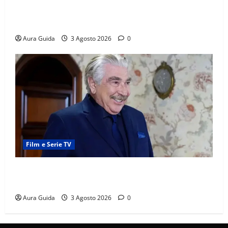
Far Away, Zerrin sposa Demir: perché ha accettato e
cosa succede la prima notte di nozze
Aura Guida
3 Agosto 2026
0
Film e Serie TV
Forbidden Fruit, chi è Hasan Ali e cosa vuole
davvero: anticipazioni
Aura Guida
3 Agosto 2026
0