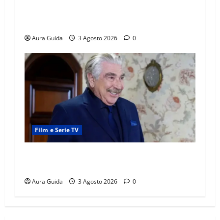
Far Away, Zerrin sposa Demir: perché ha
accettato e cosa succede la prima notte di
nozze
Aura Guida
3 Agosto 2026
0
Film e Serie TV
Forbidden Fruit, chi è Hasan Ali e cosa vuole
davvero: anticipazioni
Aura Guida
3 Agosto 2026
0