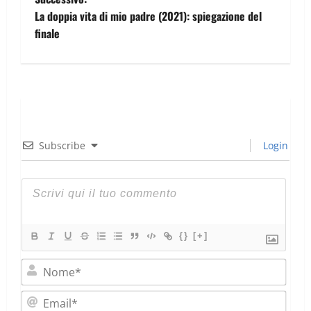
La doppia vita di mio padre (2021): spiegazione del
finale
Subscribe
Login
{}
[+]
Nom
Emai