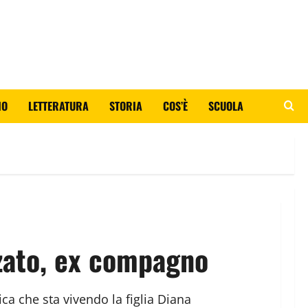
IO
LETTERATURA
STORIA
COS’È
SCUOLA
anzato, ex compagno
ica che sta vivendo la figlia Diana