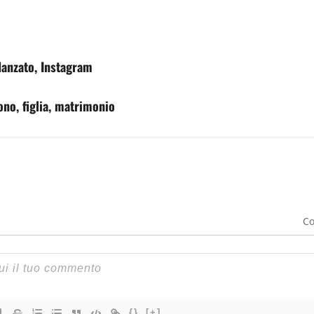
idanzato, Instagram
ono, figlia, matrimonio
Co
{}
[+]