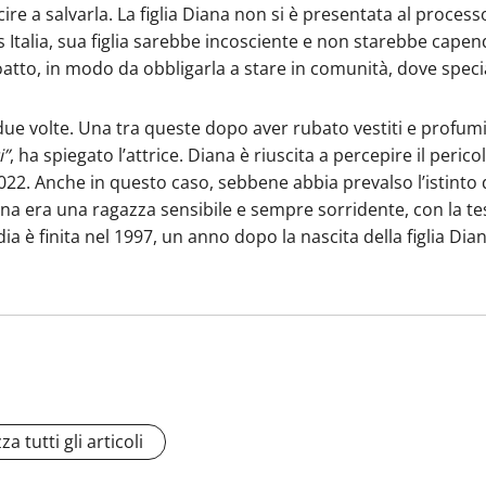
ire a salvarla. La figlia Diana non si è presentata al proc
ss Italia, sua figlia sarebbe incosciente e non starebbe cap
oatto, in modo da obbligarla a stare in comunità, dove speci
due volte. Una tra queste dopo aver rubato vestiti e profumi 
i”
, ha spiegato l’attrice. Diana è riuscita a percepire il peri
2022. Anche in questo caso, sebbene abbia prevalso l’istinto d
ana era una ragazza sensibile e sempre sorridente, con la te
dia è finita nel 1997, un anno dopo la nascita della figlia Dian
za tutti gli articoli