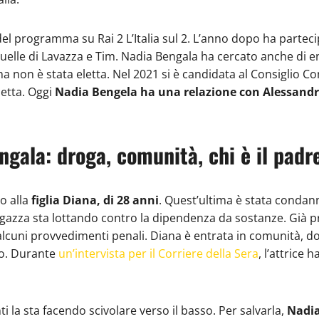
el programma su Rai 2 L’Italia sul 2. L’anno dopo ha parteci
uelle di Lavazza e Tim. Nadia Bengala ha cercato anche di en
a non è stata eletta. Nel 2021 si è candidata al Consiglio C
letta. Oggi
Nadia Bengela ha una relazione con Alessandr
engala: droga, comunità, chi è il padr
o alla
figlia Diana, di 28 anni
. Quest’ultima è stata condan
gazza sta lottando contro la dipendenza da sostanze. Già prima
i alcuni provvedimenti penali. Diana è entrata in comunità, d
mpo. Durante
un’intervista per il Corriere della Sera
, l’attrice
la sta facendo scivolare verso il basso. Per salvarla,
Nadia 