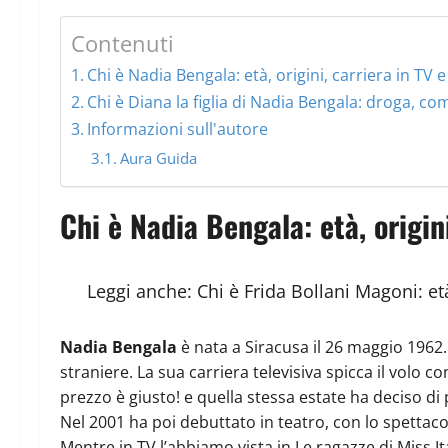
Contenuti
Chi è Nadia Bengala: età, origini, carriera in TV e
Chi è Diana la figlia di Nadia Bengala: droga, com
Informazioni sull'autore
Aura Guida
Chi è Nadia Bengala: età, origini
Leggi anche:
Chi è Frida Bollani Magoni: et
Nadia Bengala
è nata a Siracusa il 26 maggio 1962. 
straniere. La sua carriera televisiva spicca il volo 
prezzo è giusto! e quella stessa estate ha deciso di p
Nel 2001 ha poi debuttato in teatro, con lo spettacol
Mentre in TV l’abbiamo vista in Le ragazze di Miss Ita