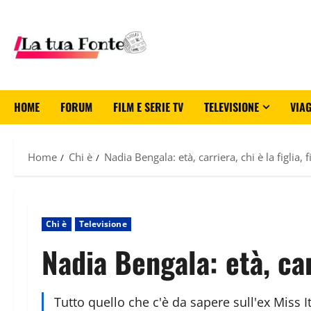
HOME
FORUM
FILM E SERIE TV
TELEVISIONE
VIAG
Home
Chi è
Nadia Bengala: età, carriera, chi è la figlia
Chi è
Televisione
Nadia Bengala: età, car
Tutto quello che c'è da sapere sull'ex Miss It