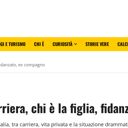
GI E TURISMO
CHI È
CURIOSITÀ
STORIE VERE
CALC
, fidanzato, ex compagno
riera, chi è la figlia, fid
alia, tra carriera, vita privata e la situazione drammat