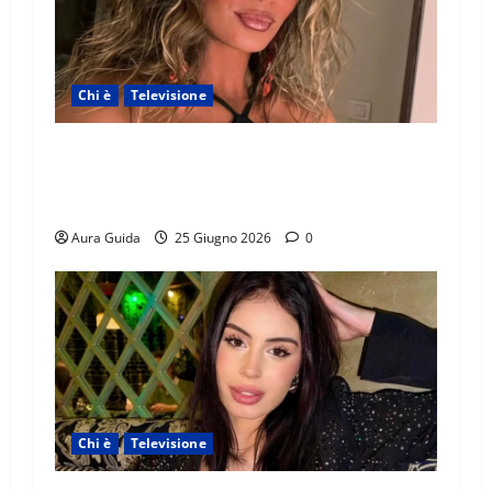
Chi è
Televisione
Temptation Island 2026, chi è la single Giada:
cognome, Instagram, lavoro, storia con
Alessandra e Rosario
Aura Guida
25 Giugno 2026
0
Chi è
Televisione