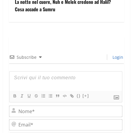
La notte nel cuore, Nuh e Melek credono ad Halil?
Cosa accade a Sumru
Subscribe
Login
{}
[+]
Nom
Emai