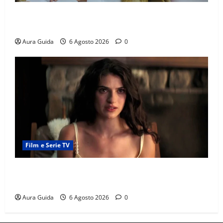
Chi è Feride in Forbidden Fruit? La madre di Çağatay
e la rivalità con Asuman
Aura Guida
6 Agosto 2026
0
Film e Serie TV
Sterling Point – L’isola dei segreti come finisce:
spiegazione finale e stagione 2
Aura Guida
6 Agosto 2026
0