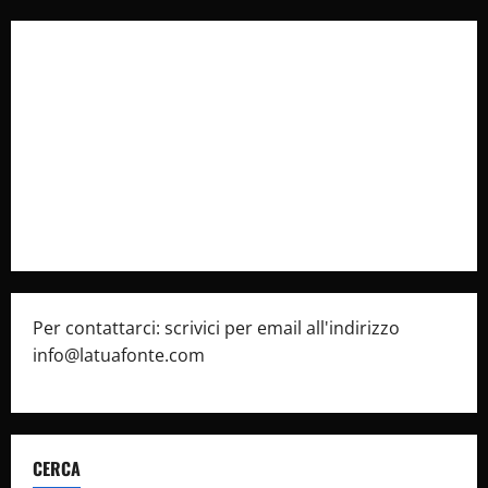
Collabora con Noi – Promuovi il Tuo Brand su
latuafonte.com
Cookie Policy
Privacy Policy
Pubblicità
Per contattarci: scrivici per email all'indirizzo
info@latuafonte.com
CERCA