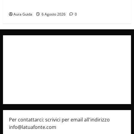
spiegazione finale e stagione 2
Aura Guida
6 Agosto 2026
0
Collabora con Noi – Promuovi il Tuo Brand su
latuafonte.com
Cookie Policy
Privacy Policy
Pubblicità
Per contattarci: scrivici per email all'indirizzo
info@latuafonte.com