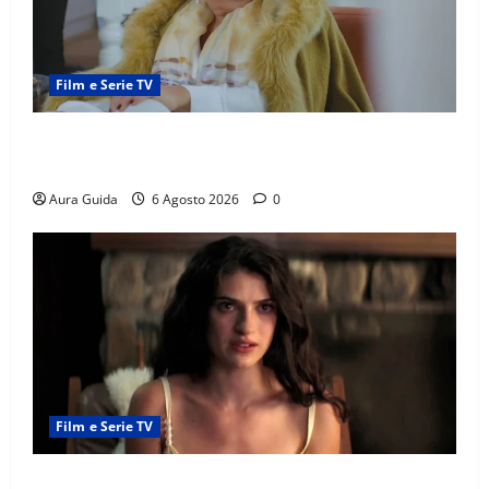
Film e Serie TV
Chi è Feride in Forbidden Fruit? La madre di Çağatay
e la rivalità con Asuman
Aura Guida
6 Agosto 2026
0
Film e Serie TV
Sterling Point – L’isola dei segreti come finisce: