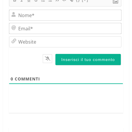
Nom
Emai
Webs
0
COMMENTI