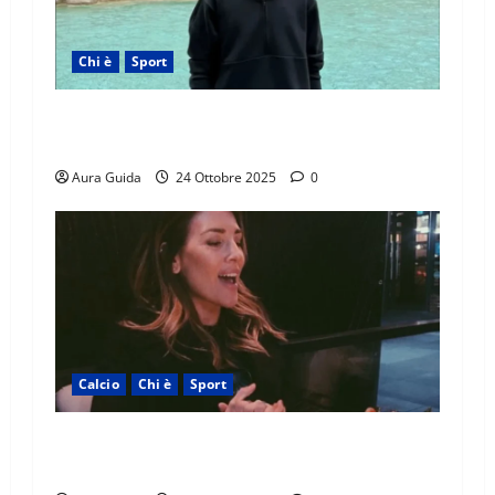
Chi è
Sport
Federico Cinà: età, origini, famiglia, fidanzata,
Instagram, soprannome, carriera
Aura Guida
24 Ottobre 2025
0
Calcio
Chi è
Sport
Chi è Katia Ancelotti: età, marito, figli, lavoro,
Instagram