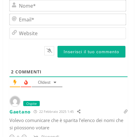
Nom
Emai
Webs
2
COMMENTI
Oldest
Ospite
Gaetano
22 Febbraio 2025 1:45
Volevo comunicare che è sparita l’elenco dei nomi che
si piiossono votare
Rispondi