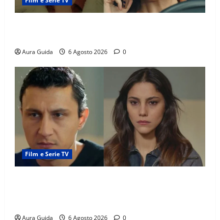
Film e Serie TV
Tutto per la mia famiglia, Suzan e Harika povere:
torneranno ricche? Spoiler
Aura Guida
6 Agosto 2026
0
Film e Serie TV
Far Away anticipazioni: Sahin torna libero, ma la
scoperta su Zerrin fa scattare la furia contro la
madre
Aura Guida
6 Agosto 2026
0