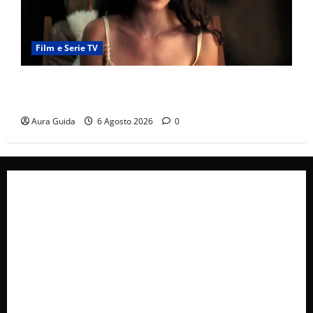
Film e Serie TV
Sterling Point – L’isola dei segreti come finisce:
spiegazione finale e stagione 2
Aura Guida
6 Agosto 2026
0
Collabora con Noi – Promuovi il Tuo Brand su
latuafonte.com
Cookie Policy
Privacy Policy
Pubblicità