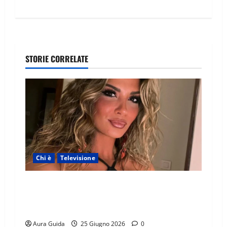
STORIE CORRELATE
Chi è
Televisione
Temptation Island 2026, chi è la single Giada:
cognome, Instagram, lavoro, storia con
Alessandra e Rosario
Aura Guida
25 Giugno 2026
0