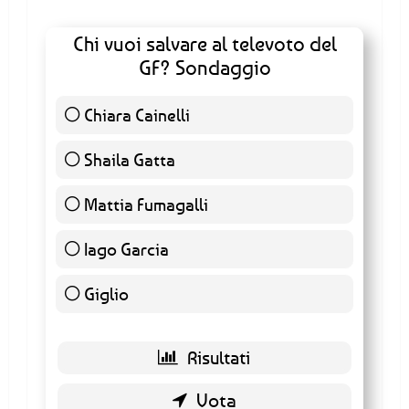
Chi vuoi salvare al televoto del
GF? Sondaggio
Chiara Cainelli
36 ( 0.53 % )
Shaila Gatta
5110 ( 75.32 % )
Mattia Fumagalli
365 ( 5.38 % )
Iago Garcia
448 ( 6.6 % )
Giglio
825 ( 12.16 % )