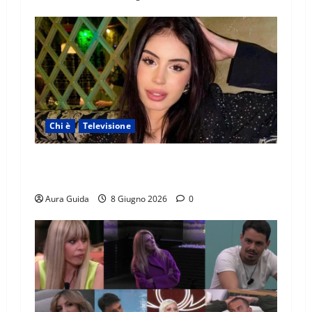
Chi è
Televisione
Temptation Island 2026, chi è Sara: età, origini,
lavoro, Instagram
Aura Guida
8 Giugno 2026
0