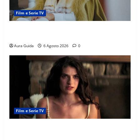
Film e Serie TV
Chi è Feride in Forbidden Fruit? La madre di Çağatay
e la rivalità con Asuman
Aura Guida
6 Agosto 2026
0
Film e Serie TV
Sterling Point – L’isola dei segreti come finisce:
spiegazione finale e stagione 2