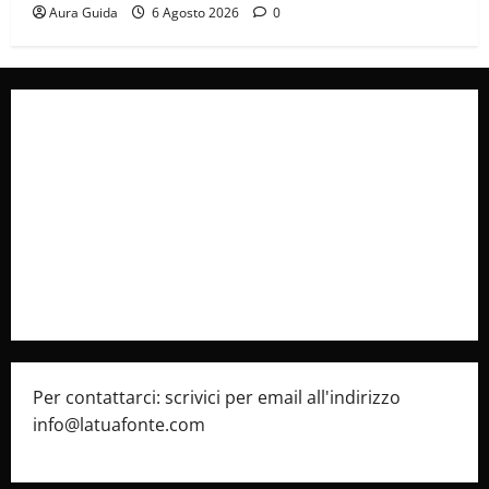
Aura Guida
6 Agosto 2026
0
Collabora con Noi – Promuovi il Tuo Brand su
latuafonte.com
Cookie Policy
Privacy Policy
Pubblicità
Per contattarci: scrivici per email all'indirizzo
info@latuafonte.com