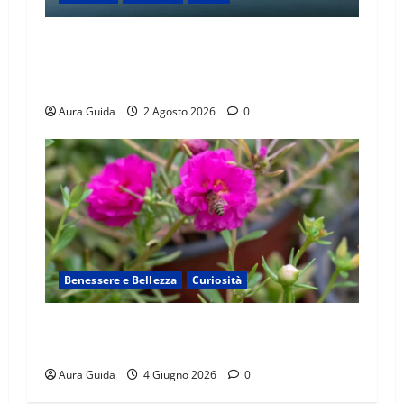
Cosa succede a Ceuta con i migranti
marocchini: perché riguarda l’Europa? La guida
semplice (e il ruolo degli USA)
Aura Guida
2 Agosto 2026
0
Benessere e Bellezza
Curiosità
Portulaca: la pianta spontanea ricca di virtù da
riscoprire in cucina e in giardino
Aura Guida
4 Giugno 2026
0