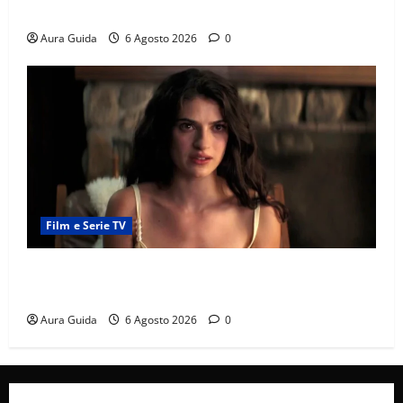
e la rivalità con Asuman
Aura Guida
6 Agosto 2026
0
Film e Serie TV
Sterling Point – L’isola dei segreti come finisce:
spiegazione finale e stagione 2
Aura Guida
6 Agosto 2026
0