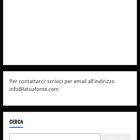
Collabora con Noi – Promuovi il Tuo Brand su
latuafonte.com
Cookie Policy
Privacy Policy
Pubblicità
Per contattarci: scrivici per email all'indirizzo
info@latuafonte.com
CERCA
Cerca