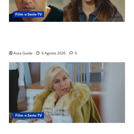
Film e Serie TV
Far Away anticipazioni: Sahin torna libero, ma la
scoperta su Zerrin fa scattare la furia contro la
madre
Aura Guida
6 Agosto 2026
0
Film e Serie TV
Chi è Feride in Forbidden Fruit? La madre di Çağatay