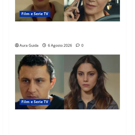
Film e Serie TV
Tutto per la mia famiglia, Suzan e Harika
povere: torneranno ricche? Spoiler
Aura Guida
6 Agosto 2026
0
Film e Serie TV
Far Away anticipazioni: Sahin torna libero, ma
la scoperta su Zerrin fa scattare la furia contro
la madre