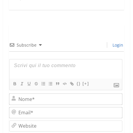
Subscribe
Login
{}
[+]
Nom
Emai
Webs