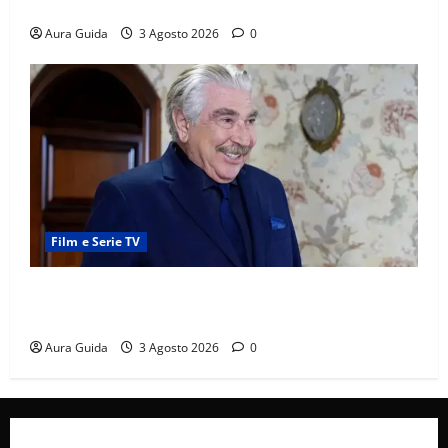
cosa succede la prima notte di nozze
Aura Guida
3 Agosto 2026
0
Film e Serie TV
Forbidden Fruit, chi è Hasan Ali e cosa vuole
davvero: anticipazioni
Aura Guida
3 Agosto 2026
0