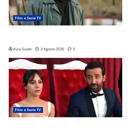
Film e Serie TV
Tutto per la mia famiglia, Kadir arrestato: esce di
prigione? Chi l’ha incastrato
Aura Guida
3 Agosto 2026
0
Film e Serie TV
Far Away, Zerrin sposa Demir: perché ha accettato e