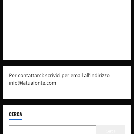
Collabora con Noi – Promuovi il Tuo Brand su
latuafonte.com
Cookie Policy
Privacy Policy
Pubblicità
Per contattarci: scrivici per email all'indirizzo
info@latuafonte.com
CERCA
Cerca