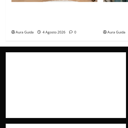
Materasso per letto a castello: come
Tutto per la
scegliere quello giusto per il massimo
arrestato: e
comfort?
incastrato
Aura Guida
4 Agosto 2026
0
Aura Guida
Collabora con Noi – Promuovi il Tuo Brand su
latuafonte.com
Cookie Policy
Privacy Policy
Pubblicità