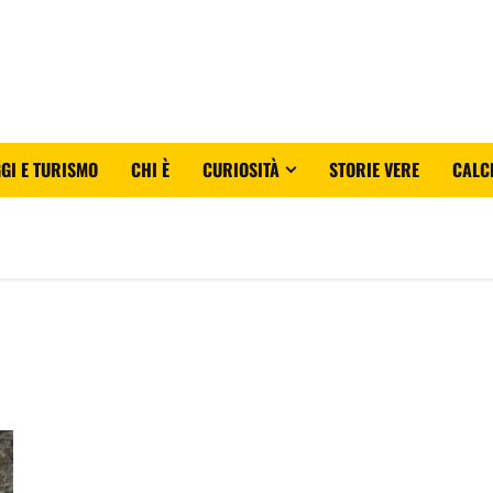
GI E TURISMO
CHI È
CURIOSITÀ
STORIE VERE
CALC