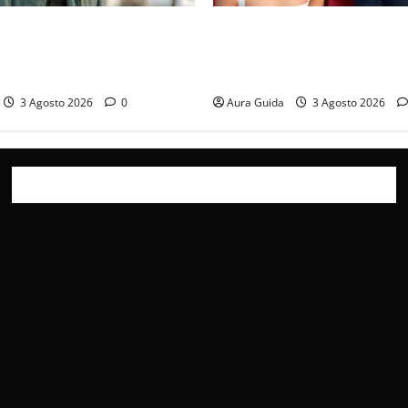
 mia famiglia, Kadir
Far Away, Zerrin sposa Demir
sce di prigione? Chi l’ha
accettato e cosa succede la 
di nozze
3 Agosto 2026
0
Aura Guida
3 Agosto 2026