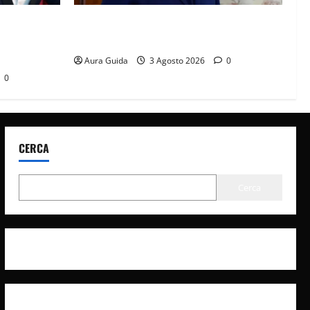
: perché ha
Forbidden Fruit, chi è Hasan Ali e cosa
prima notte
vuole davvero: anticipazioni
Aura Guida
3 Agosto 2026
0
0
CERCA
Cerca
Privacy Policy