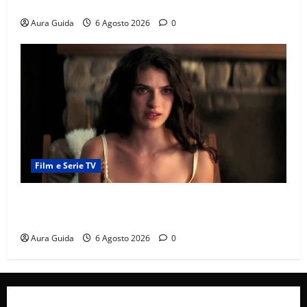
e la rivalità con Asuman
Aura Guida
6 Agosto 2026
0
Film e Serie TV
Sterling Point – L’isola dei segreti come finisce:
spiegazione finale e stagione 2
Aura Guida
6 Agosto 2026
0