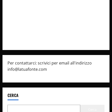
Collabora con Noi – Promuovi il Tuo Brand su
latuafonte.com
Cookie Policy
Privacy Policy
Pubblicità
Per contattarci: scrivici per email all'indirizzo
info@latuafonte.com
CERCA
Cerca