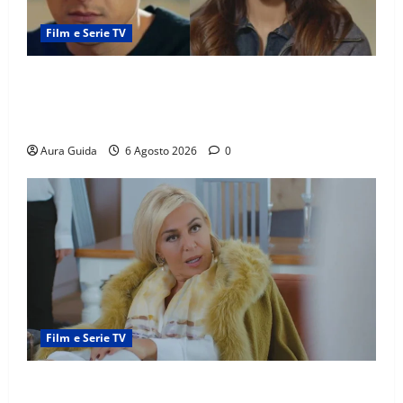
Film e Serie TV
Far Away anticipazioni: Sahin torna libero, ma la
scoperta su Zerrin fa scattare la furia contro la
madre
Aura Guida
6 Agosto 2026
0
Film e Serie TV
Chi è Feride in Forbidden Fruit? La madre di Çağatay