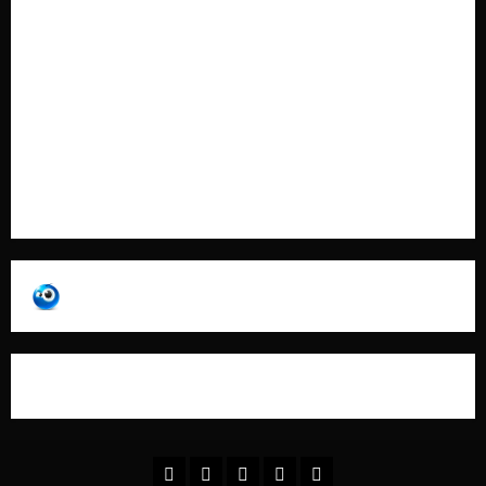
Cookie Policy
Contatti
Pubblicità
Collabora con Noi – Promuovi il Tuo Brand su
latuafonte.com