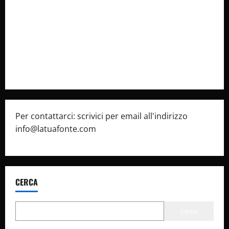
latuafonte.com
Cookie Policy
Privacy Policy
Pubblicità
Per contattarci: scrivici per email all'indirizzo
info@latuafonte.com
CERCA
Cerca