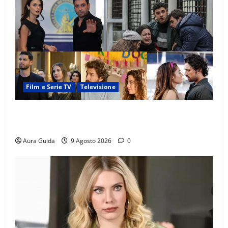
Film e Serie TV
Televisione
Soap opera turche su Canale 5, quando vanno in
onda con Verità nascoste dal 24 agosto 2026
Aura Guida
9 Agosto 2026
0