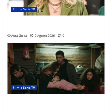
Film e Serie TV
Forbidden Fruit: Feride crede che Yildiz sia l’amante
di Hasan Ali! Cosa succede
Aura Guida
9 Agosto 2026
0
Film e Serie TV
Tutto per la mia famiglia, gli Eren recuperano i soldi
rubati da Cemile?