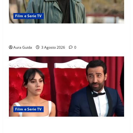
Film e Serie TV
Tutto per la mia famiglia, Kadir arrestato: esce di
prigione? Chi l’ha incastrato
Aura Guida
3 Agosto 2026
0
Film e Serie TV
Far Away, Zerrin sposa Demir: perché ha accettato e
cosa succede la prima notte di nozze