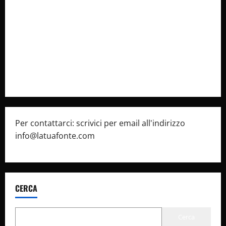
latuafonte.com
Cookie Policy
Privacy Policy
Pubblicità
Per contattarci: scrivici per email all'indirizzo
info@latuafonte.com
CERCA
Cerca