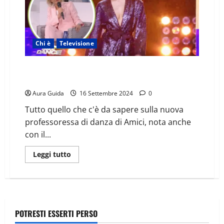
Chi è
Televisione
Chi è Deborah Lettieri: Amici, età, marito, figli,
Instagram, carriera
Aura Guida
16 Settembre 2024
0
Tutto quello che c'è da sapere sulla nuova
professoressa di danza di Amici, nota anche
con il...
Leggi tutto
POTRESTI ESSERTI PERSO