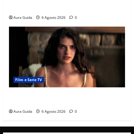
Chi è Feride in Forbidden Fruit? La madre di Çağatay
e la rivalità con Asuman
Aura Guida
6 Agosto 2026
0
Film e Serie TV
Sterling Point – L’isola dei segreti come finisce:
spiegazione finale e stagione 2
Aura Guida
6 Agosto 2026
0