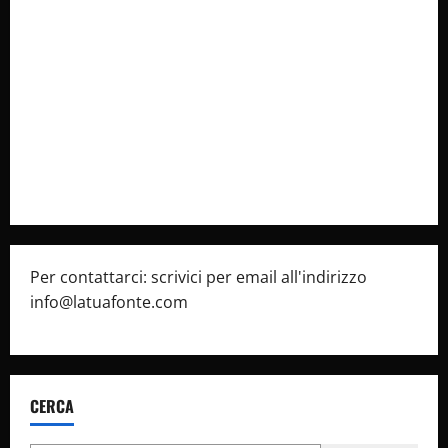
Collabora con Noi – Promuovi il Tuo Brand su
latuafonte.com
Cookie Policy
Privacy Policy
Pubblicità
Per contattarci: scrivici per email all'indirizzo
info@latuafonte.com
CERCA