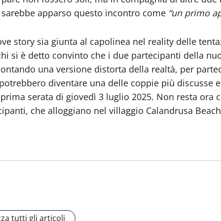
a, sarebbe apparso questo incontro come
“un primo a
ve story sia giunta al capolinea nel reality delle ten
 chi si è detto convinto che i due partecipanti della
contando una versione distorta della realtà, per parteci
o potrebbero diventare una delle coppie più discusse e
prima serata di giovedì 3 luglio 2025. Non resta ora 
tecipanti, che alloggiano nel villaggio Calandrusa Bea
za tutti gli articoli