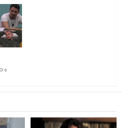
: chi
ta
0