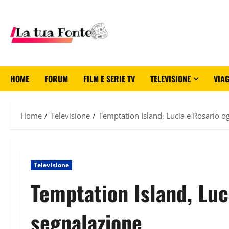
HOME
FORUM
FILM E SERIE TV
TELEVISIONE
VIAG
Home
Televisione
Temptation Island, Lucia e Rosario ogg
Televisione
Temptation Island, Luci
segnalazione