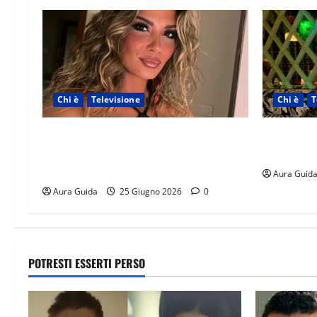
Chi è
Televisione
Chi è
T
Temptation Island 2026, chi è la single
Temptation
Giada: cognome, Instagram, lavoro,
origini, l
storia con Alessandra e Rosario
Aura Guid
Aura Guida
25 Giugno 2026
0
POTRESTI ESSERTI PERSO