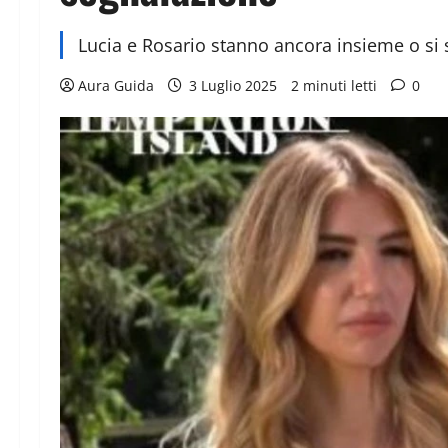
Lucia e Rosario stanno ancora insieme o si 
Aura Guida
3 Luglio 2025
2 minuti letti
0