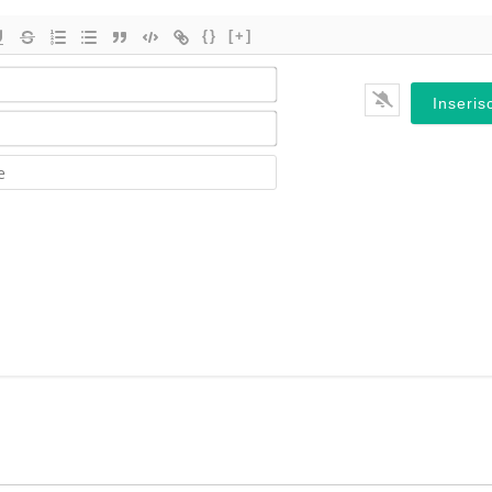
{}
[+]
Nome*
Email*
Website