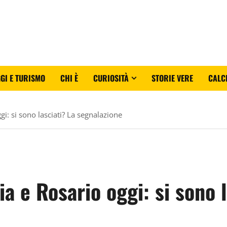
GI E TURISMO
CHI È
CURIOSITÀ
STORIE VERE
CALC
i: si sono lasciati? La segnalazione
a e Rosario oggi: si sono l