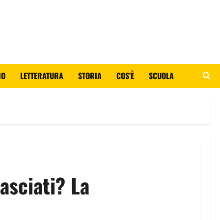
IO
LETTERATURA
STORIA
COS’È
SCUOLA
asciati? La