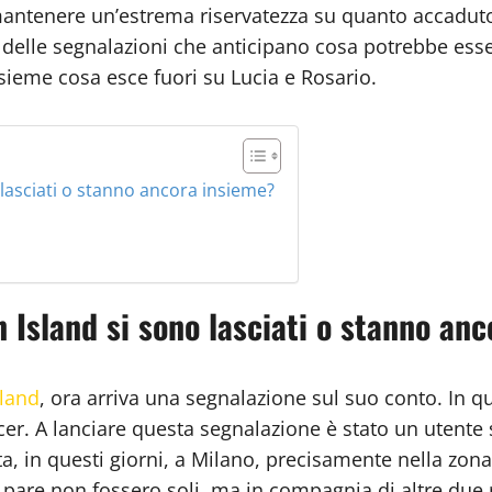
mantenere un’estrema riservatezza su quanto accaduto,
delle segnalazioni che anticipano cosa potrebbe esse
ieme cosa esce fuori su Lucia e Rosario.
lasciati o stanno ancora insieme?
 Island si sono lasciati o stanno an
sland
, ora arriva una segnalazione sul suo conto. In que
cer. A lanciare questa segnalazione è stato un utente 
ata, in questi giorni, a Milano, precisamente nella zo
e pare non fossero soli, ma in compagnia di altre due