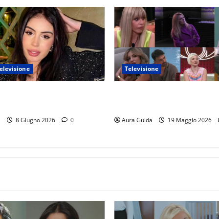
elevisione
Televisione
 Island 2026, chi è Sara: età,
GF Vip 2026 sondaggio finale
avoro, Instagram
vincerà? Percentuali in diret
a
8 Giugno 2026
0
Aura Guida
19 Maggio 2026