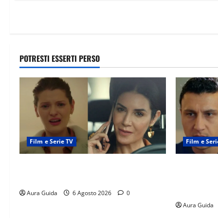
POTRESTI ESSERTI PERSO
Film e Serie TV
Film e Seri
Tutto per la mia famiglia, Suzan e Harika
Far Away an
povere: torneranno ricche? Spoiler
libero, ma l
scattare la 
Aura Guida
6 Agosto 2026
0
Aura Guida