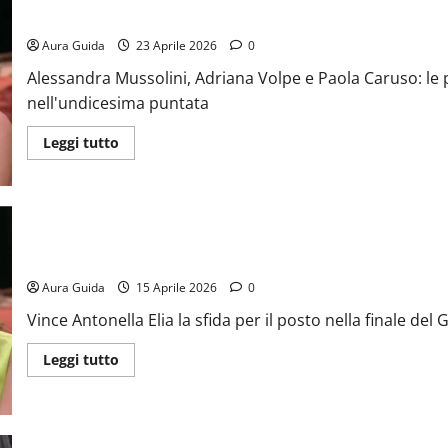
GF Vip 2026 televoto, vince Adriana e Paola perde: percentuali
Aura Guida
23 Aprile 2026
0
Alessandra Mussolini, Adriana Volpe e Paola Caruso: le 
nell'undicesima puntata
Leggi tutto
GF Vip 2026 televoto 1° finalista: vince Antonella Elia
Aura Guida
15 Aprile 2026
0
Vince Antonella Elia la sfida per il posto nella finale de
Leggi tutto