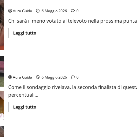
GF Vip 2026, sondaggio televoto ultim’ora: Marco, Adriana, Lucia
Aura Guida
6 Maggio 2026
0
Chi sarà il meno votato al televoto nella prossima puntat
Leggi tutto
GF Vip 2026 televoto: Alessandra Mussolini 2° finalista
Aura Guida
6 Maggio 2026
0
Come il sondaggio rivelava, la seconda finalista di ques
percentuali...
Leggi tutto