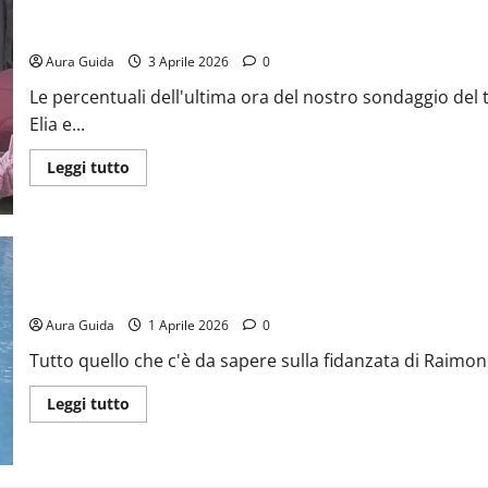
GF Vip 2026 sondaggio televoto oggi: chi sarà eliminato il 7 mar
Aura Guida
3 Aprile 2026
0
Le percentuali dell'ultima ora del nostro sondaggio del 
Elia e...
Leggi tutto
Raimondo Todaro chi è la fidanzata: nome, età, lavoro, Instagram
Aura Guida
1 Aprile 2026
0
Tutto quello che c'è da sapere sulla fidanzata di Raimondo
Leggi tutto