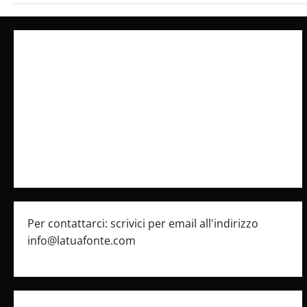
Collabora con Noi – Promuovi il Tuo Brand su
latuafonte.com
Cookie Policy
Privacy Policy
Pubblicità
Per contattarci: scrivici per email all'indirizzo
info@latuafonte.com