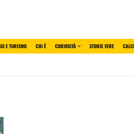
GI E TURISMO
CHI È
CURIOSITÀ
STORIE VERE
CALC
GF Vip 2026 sondaggio finale: chi vincerà? Percentuali in diretta