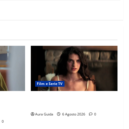
Film e Serie TV
it? La
Sterling Point – L’isola dei segreti come
à con
finisce: spiegazione finale e stagione 2
Aura Guida
6 Agosto 2026
0
0