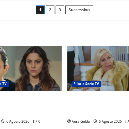
1
2
3
Successivo
e TV
Film e Serie TV
ticipazioni: Sahin torna
Chi è Feride in Forbidden Fru
a scoperta su Zerrin fa
madre di Çağatay e la rivalit
furia contro la madre
Asuman
6 Agosto 2026
0
Aura Guida
6 Agosto 2026