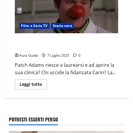
Film e Serie TV
Storie vere
Patch Adams: chi è, storia vera, spiegazione finale del
film
Aura Guida
7 Luglio 2025
0
Patch Adams riesce a laurearsi e ad aprire la
sua clinica? Chi uccide la fidanzata Carin? La...
Leggi tutto
POTRESTI ESSERTI PERSO