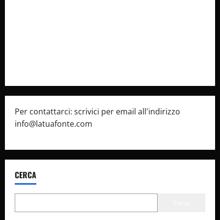
latuafonte.com
Cookie Policy
Privacy Policy
Pubblicità
Per contattarci: scrivici per email all'indirizzo
info@latuafonte.com
CERCA
Cerca