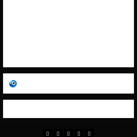
Cookie Policy
Contatti
Pubblicità
Collabora con Noi – Promuovi il Tuo Brand su
latuafonte.com