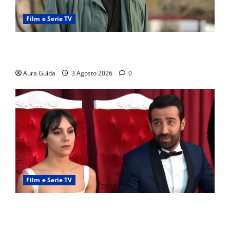
Film e Serie TV
Tutto per la mia famiglia, Kadir arrestato: esce di
prigione? Chi l’ha incastrato
Aura Guida
3 Agosto 2026
0
Film e Serie TV
Far Away, Zerrin sposa Demir: perché ha accettato e
cosa succede la prima notte di nozze