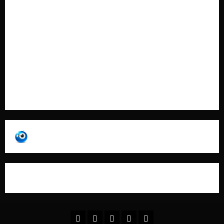
Cookie Policy
Contatti
Pubblicità
Collabora con Noi – Promuovi il Tuo Brand su
latuafonte.com