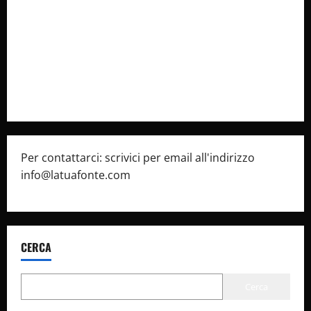
latuafonte.com
Cookie Policy
Privacy Policy
Pubblicità
Per contattarci: scrivici per email all'indirizzo
info@latuafonte.com
CERCA
Cerca