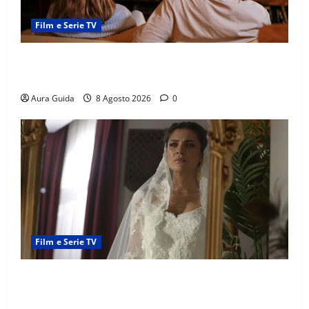
Film e Serie TV
Serie Netflix consigliate: cosa guardare stasera
(Guida 2026)
Aura Guida
8 Agosto 2026
0
Film e Serie TV
L’Erede soap turca: Yıldız sposa Dalyan? La verità
sulla trama