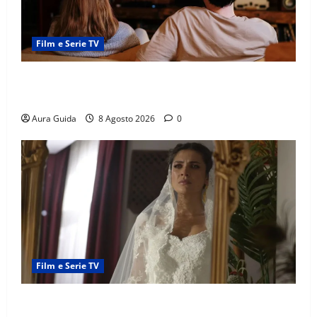
Film e Serie TV
Serie Netflix consigliate: cosa guardare stasera
(Guida 2026)
Aura Guida
8 Agosto 2026
0
Film e Serie TV
L’Erede soap turca: Yıldız sposa Dalyan? La verità