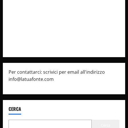
Collabora con Noi – Promuovi il Tuo Brand su
latuafonte.com
Cookie Policy
Privacy Policy
Pubblicità
Per contattarci: scrivici per email all'indirizzo
info@latuafonte.com
CERCA
Cerca