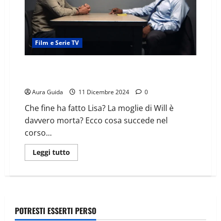
Film e Serie TV
Chase – Scomparsa come finisce: dov’è Lisa?
Spiegazione finale
Aura Guida
11 Dicembre 2024
0
Che fine ha fatto Lisa? La moglie di Will è
davvero morta? Ecco cosa succede nel
corso...
Leggi tutto
POTRESTI ESSERTI PERSO