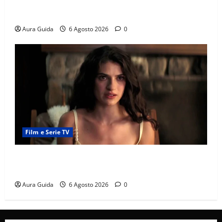
Chi è Feride in Forbidden Fruit? La madre di Çağatay
e la rivalità con Asuman
Aura Guida
6 Agosto 2026
0
Film e Serie TV
Sterling Point – L’isola dei segreti come finisce:
spiegazione finale e stagione 2
Aura Guida
6 Agosto 2026
0