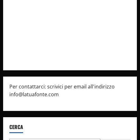
Collabora con Noi – Promuovi il Tuo Brand su
latuafonte.com
Cookie Policy
Privacy Policy
Pubblicità
Per contattarci: scrivici per email all'indirizzo
info@latuafonte.com
CERCA