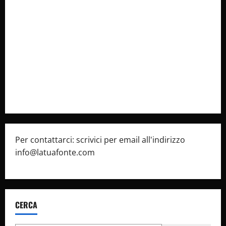
Collabora con Noi – Promuovi il Tuo Brand su
latuafonte.com
Cookie Policy
Privacy Policy
Pubblicità
Per contattarci: scrivici per email all'indirizzo
info@latuafonte.com
CERCA