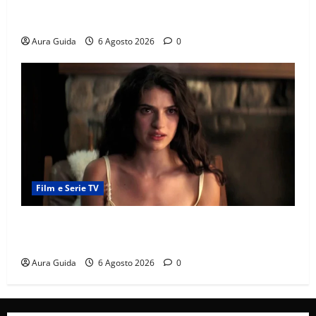
Chi è Feride in Forbidden Fruit? La madre di Çağatay
e la rivalità con Asuman
Aura Guida
6 Agosto 2026
0
Film e Serie TV
Sterling Point – L’isola dei segreti come finisce:
spiegazione finale e stagione 2
Aura Guida
6 Agosto 2026
0