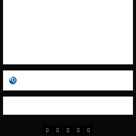
Cookie Policy
Contatti
Pubblicità
Collabora con Noi – Promuovi il Tuo Brand su
latuafonte.com