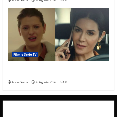
Aura Guida
8 Agosto 2026
0
Film e Serie TV
Tutto per la mia famiglia, Suzan e Harika povere:
torneranno ricche? Spoiler
Aura Guida
6 Agosto 2026
0
Collabora con Noi – Promuovi il Tuo Brand su
latuafonte.com