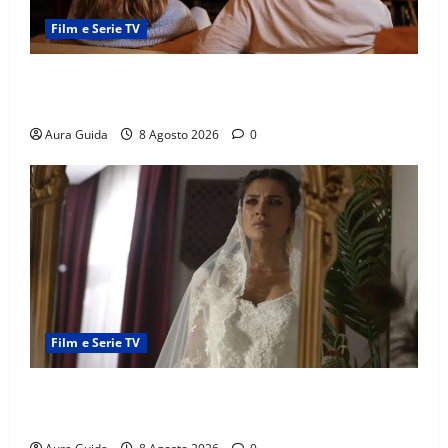
Film e Serie TV
Serie Netflix consigliate: cosa guardare stasera
(Guida 2026)
Aura Guida
8 Agosto 2026
0
Film e Serie TV
L’Erede soap turca: Yıldız sposa Dalyan? La verità
sulla trama