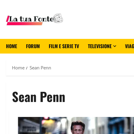
HOME
FORUM
FILM E SERIE TV
TELEVISIONE
VIAG
Home
Sean Penn
Sean Penn