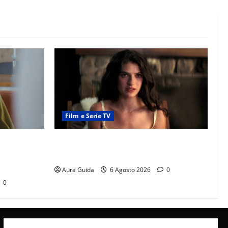
Film e Serie TV
it? La
Sterling Point – L’isola dei segreti come
à con
finisce: spiegazione finale e stagione 2
Aura Guida
6 Agosto 2026
0
0