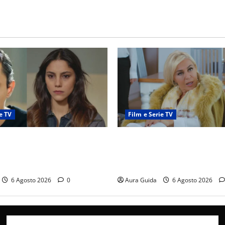
e TV
Film e Serie TV
ticipazioni: Sahin torna
Chi è Feride in Forbidden Fru
a scoperta su Zerrin fa
madre di Çağatay e la rivalit
furia contro la madre
Asuman
6 Agosto 2026
0
Aura Guida
6 Agosto 2026