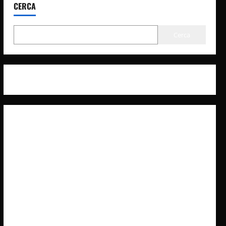
CERCA
Cerca
Privacy Policy
Cookie Policy
Contatti
Pubblicità
Collabora con Noi – Promuovi il Tuo Brand su
latuafonte.com