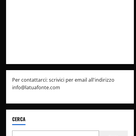
Collabora con Noi – Promuovi il Tuo Brand su
latuafonte.com
Cookie Policy
Privacy Policy
Pubblicità
Per contattarci: scrivici per email all'indirizzo
info@latuafonte.com
CERCA