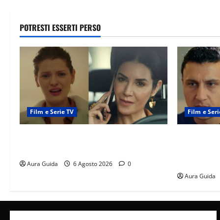
POTRESTI ESSERTI PERSO
Film e Serie TV
Film e Seri
Tutto per la mia famiglia, Suzan e Harika
Far Away an
povere: torneranno ricche? Spoiler
libero, ma l
scattare la 
Aura Guida
6 Agosto 2026
0
Aura Guida