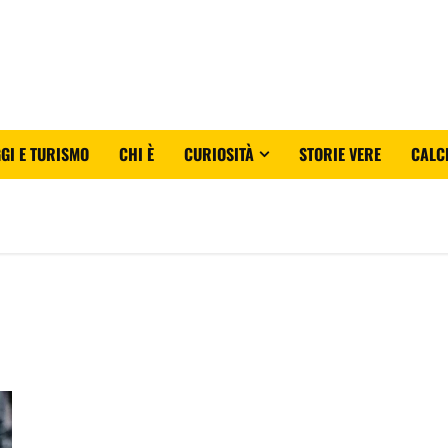
GI E TURISMO
CHI È
CURIOSITÀ
STORIE VERE
CALC