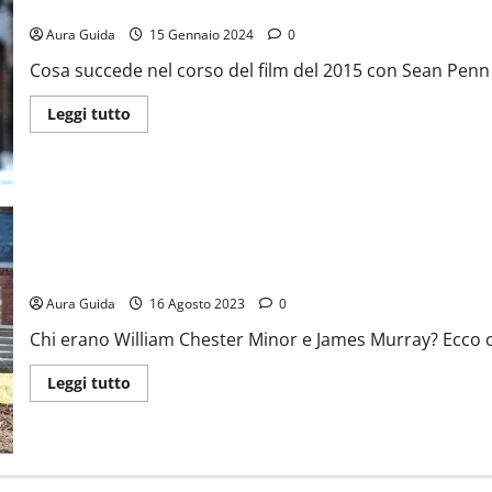
The Gunman come finisce il film con Sean Penn: spiegazione fina
Aura Guida
15 Gennaio 2024
0
Cosa succede nel corso del film del 2015 con Sean Penn e
Leggi tutto
Il professore e il pazzo: la storia vera e la spiegazione del finale
Aura Guida
16 Agosto 2023
0
Chi erano William Chester Minor e James Murray? Ecco co
Leggi tutto