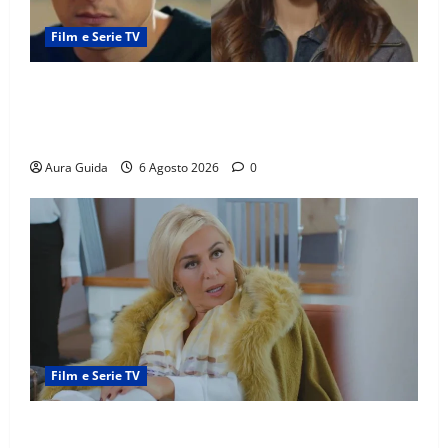
Film e Serie TV
Far Away anticipazioni: Sahin torna libero, ma la
scoperta su Zerrin fa scattare la furia contro la
madre
Aura Guida
6 Agosto 2026
0
Film e Serie TV
Chi è Feride in Forbidden Fruit? La madre di Çağatay