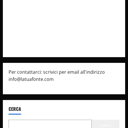
Collabora con Noi – Promuovi il Tuo Brand su
latuafonte.com
Cookie Policy
Privacy Policy
Pubblicità
Per contattarci: scrivici per email all'indirizzo
info@latuafonte.com
CERCA
Cerca