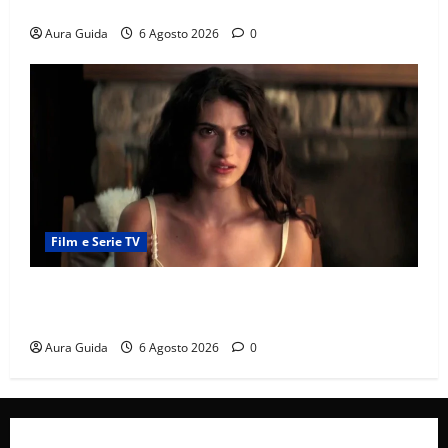
e la rivalità con Asuman
Aura Guida
6 Agosto 2026
0
Film e Serie TV
Sterling Point – L’isola dei segreti come finisce:
spiegazione finale e stagione 2
Aura Guida
6 Agosto 2026
0