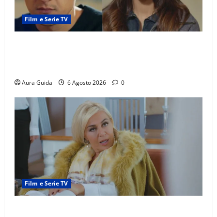
Film e Serie TV
Far Away anticipazioni: Sahin torna libero, ma la
scoperta su Zerrin fa scattare la furia contro la
madre
Aura Guida
6 Agosto 2026
0
Film e Serie TV
Chi è Feride in Forbidden Fruit? La madre di Çağatay