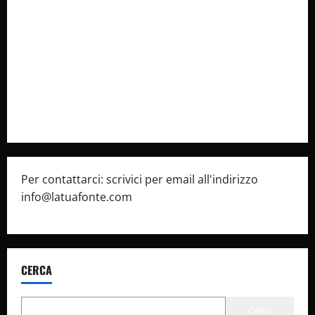
Collabora con Noi – Promuovi il Tuo Brand su
latuafonte.com
Cookie Policy
Privacy Policy
Pubblicità
Per contattarci: scrivici per email all'indirizzo
info@latuafonte.com
CERCA
Cerca