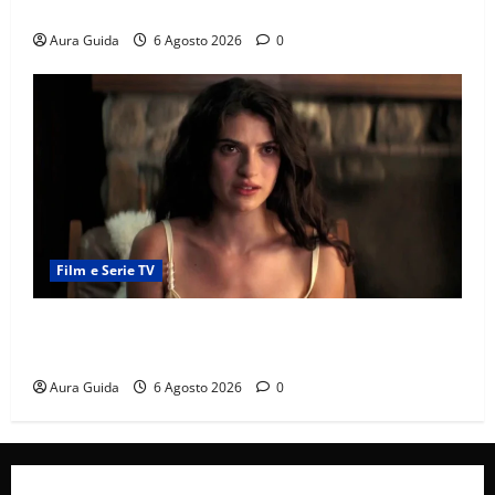
e la rivalità con Asuman
Aura Guida
6 Agosto 2026
0
Film e Serie TV
Sterling Point – L’isola dei segreti come finisce:
spiegazione finale e stagione 2
Aura Guida
6 Agosto 2026
0