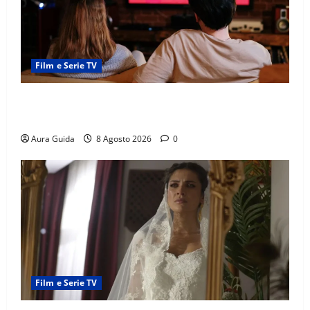
Film e Serie TV
Serie Netflix consigliate: cosa guardare stasera
(Guida 2026)
Aura Guida
8 Agosto 2026
0
Film e Serie TV