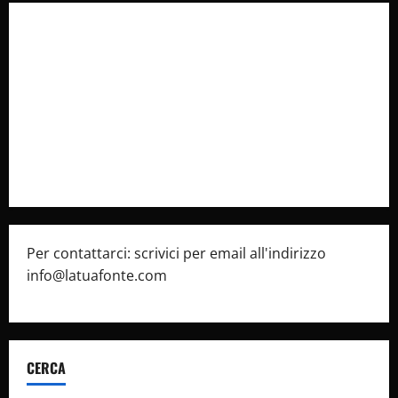
Collabora con Noi – Promuovi il Tuo Brand su
latuafonte.com
Cookie Policy
Privacy Policy
Pubblicità
Per contattarci: scrivici per email all'indirizzo
info@latuafonte.com
CERCA