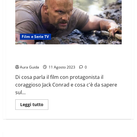
Film e Serie TV
The Condemned – L’isola della morte: trama, cast e
sequel
Aura Guida
11 Agosto 2023
0
Di cosa parla il film con protagonista il
coraggioso Jack Conrad e cosa c'è da sapere
sul...
Leggi tutto