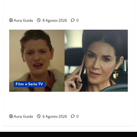
L’Erede soap turca: Yıldız sposa Dalyan? La verità
sulla trama
Aura Guida
8 Agosto 2026
0
Film e Serie TV
Tutto per la mia famiglia, Suzan e Harika povere:
torneranno ricche? Spoiler
Aura Guida
6 Agosto 2026
0