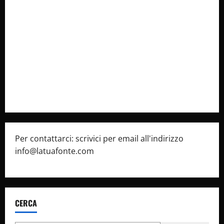
Collabora con Noi – Promuovi il Tuo Brand su
latuafonte.com
Cookie Policy
Privacy Policy
Pubblicità
Per contattarci: scrivici per email all'indirizzo
info@latuafonte.com
CERCA