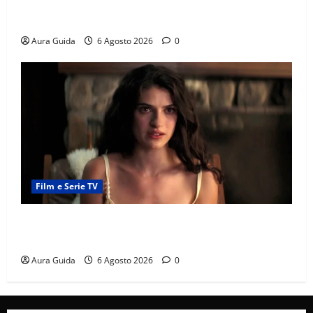
Chi è Feride in Forbidden Fruit? La madre di Çağatay
e la rivalità con Asuman
Aura Guida
6 Agosto 2026
0
Film e Serie TV
Sterling Point – L’isola dei segreti come finisce:
spiegazione finale e stagione 2
Aura Guida
6 Agosto 2026
0